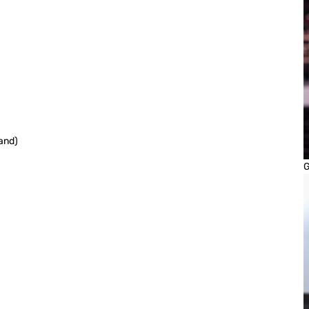
and)
G