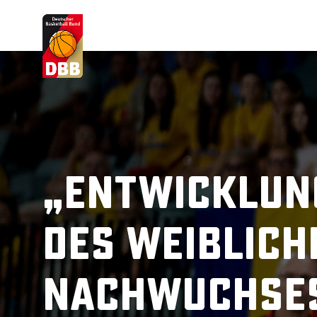
Suchvorschläge
Lorem Ipsum
Dolor Sit
Amet Valputo
„Entwicklun
des weiblich
Nachwuchse