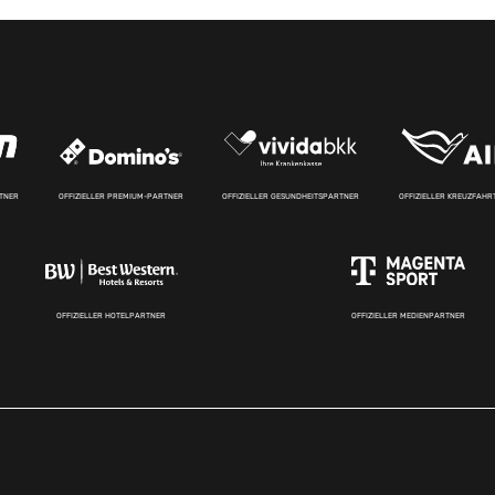
RTNER
OFFIZIELLER PREMIUM-PARTNER
OFFIZIELLER GESUNDHEITSPARTNER
OFFIZIELLER KREUZFAH
OFFIZIELLER HOTELPARTNER
OFFIZIELLER MEDIENPARTNER