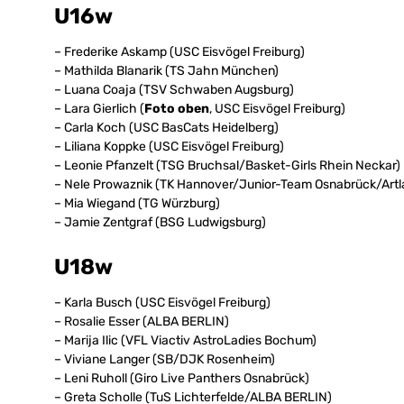
U16w
– Frederike Askamp (USC Eisvögel Freiburg)
– Mathilda Blanarik (TS Jahn München)
– Luana Coaja (TSV Schwaben Augsburg)
– Lara Gierlich (
Foto oben
, USC Eisvögel Freiburg)
– Carla Koch (USC BasCats Heidelberg)
– Liliana Koppke (USC Eisvögel Freiburg)
– Leonie Pfanzelt (TSG Bruchsal/Basket-Girls Rhein Neckar)
– Nele Prowaznik (TK Hannover/Junior-Team Osnabrück/Artl
– Mia Wiegand (TG Würzburg)
– Jamie Zentgraf (BSG Ludwigsburg)
U18w
– Karla Busch (USC Eisvögel Freiburg)
– Rosalie Esser (ALBA BERLIN)
– Marija Ilic (VFL Viactiv AstroLadies Bochum)
– Viviane Langer (SB/DJK Rosenheim)
– Leni Ruholl (Giro Live Panthers Osnabrück)
– Greta Scholle (TuS Lichterfelde/ALBA BERLIN)