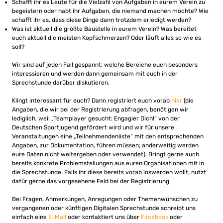
Schafft ihr es Leute für die Vielzahl von Aufgaben in eurem Verein zu
begeistern oder habt ihr Aufgaben, die niemand machen möchte? Wie
schafft ihr es, dass diese Dinge dann trotzdem erledigt werden?
Was ist aktuell die größte Baustelle in eurem Verein? Was bereitet
euch aktuell die meisten Kopfschmerzen? Oder läuft alles so wie es
soll?
Wir sind auf jeden Fall gespannt, welche Bereiche euch besonders
interessieren und werden dann gemeinsam mit euch in der
Sprechstunde darüber diskutieren.
Klingt interessant für euch? Dann registriert euch vorab
hier
(die
Angaben, die wir bei der Registrierung abfragen, benötigen wir
lediglich, weil „Teamplayer gesucht: Engagier Dich!“ von der
Deutschen Sportjugend gefördert wird und wir für unsere
Veranstaltungen eine „Teilnehmendenliste“ mit den entsprechenden
Angaben, zur Dokumentation, führen müssen; anderweitig werden
eure Daten nicht weitergeben oder verwendet). Bringt gerne auch
bereits konkrete Problemstellungen aus euren Organisationen mit in
die Sprechstunde. Falls ihr diese bereits vorab loswerden wollt, nutzt
dafür gerne das vorgesehene Feld bei der Registrierung.
Bei Fragen, Anmerkungen, Anregungen oder Themenwünschen zu
vergangenen oder künftigen Digitalen Sprechstunde schreibt uns
einfach eine
E-Mail
oder kontaktiert uns über
Facebook
oder