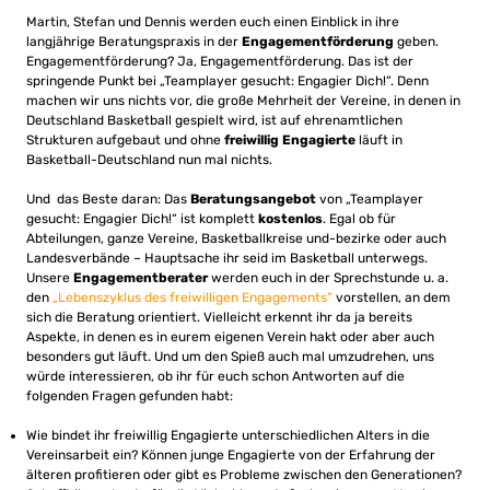
Martin, Stefan und Dennis werden euch einen Einblick in ihre
langjährige Beratungspraxis in der
Engagementförderung
geben.
Engagementförderung? Ja, Engagementförderung. Das ist der
springende Punkt bei „Teamplayer gesucht: Engagier Dich!“. Denn
machen wir uns nichts vor, die große Mehrheit der Vereine, in denen in
Deutschland Basketball gespielt wird, ist auf ehrenamtlichen
Strukturen aufgebaut und ohne
freiwillig Engagierte
läuft in
Basketball-Deutschland nun mal nichts.
Und das Beste daran: Das
Beratungsangebot
von „Teamplayer
gesucht: Engagier Dich!“ ist komplett
kostenlos
. Egal ob für
Abteilungen, ganze Vereine, Basketballkreise und-bezirke oder auch
Landesverbände – Hauptsache ihr seid im Basketball unterwegs.
Unsere
Engagementberater
werden euch in der Sprechstunde u. a.
den
„Lebenszyklus des freiwilligen Engagements“
vorstellen, an dem
sich die Beratung orientiert. Vielleicht erkennt ihr da ja bereits
Aspekte, in denen es in eurem eigenen Verein hakt oder aber auch
besonders gut läuft. Und um den Spieß auch mal umzudrehen, uns
würde interessieren, ob ihr für euch schon Antworten auf die
folgenden Fragen gefunden habt:
Wie bindet ihr freiwillig Engagierte unterschiedlichen Alters in die
Vereinsarbeit ein? Können junge Engagierte von der Erfahrung der
älteren profitieren oder gibt es Probleme zwischen den Generationen?