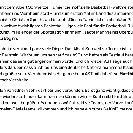
mit dem Albert Schweitzer Turnier die inoffizielle Basketball-Weltmeist
nheim und Viernheim statt – und zum ersten Mal im Land des amtierend
ister Christian Specht und betont: „Dieses Turnier ist ein absoluter Pfl
n weltweit wichtigsten Basketball-Ligen, ein Fest für die Basketball-J
unkt im Kalender der Sportstadt Mannheim“, sagte Mannheims Oberbü
u Beginn.
heim verbindet ganz viele Dinge. Das Albert Schweitzer Turnier ist in
 Baustein. Wir freuen uns sehr auf das AST und hatten als Testlauf bere
rnier, das sehr gut angenommen wurde. Endlich wieder AST sage auch 
ers darüber, dass auch bei uns eine deutsche Nationalmannschaft spie
ch größer sein. Viernheim ist sehr gerne beim AST mit dabei“, so
Matth
tadt Viernheim.
den Vorrednern sehr dankbar und verbunden. Es ist ganz wichtig, dass
 wieder stattfinden kann, denn so können wir die Kontinuität fortführe
nd der Welt begrüßen. Wir haben zwölf attraktive Teams, der Vorverkauf l
tionalen Gästeteams willkommen und ich habe ein gutes Gefühl“, meint