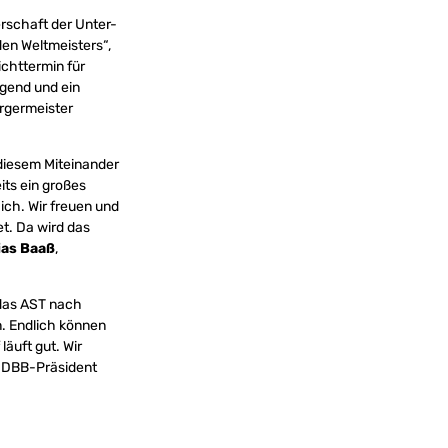
erschaft der Unter-
en Weltmeisters“,
ichttermin für
ugend und ein
rgermeister
 diesem Miteinander
its ein großes
ich. Wir freuen und
t. Da wird das
ias Baaß
,
 das AST nach
n. Endlich können
äuft gut. Wir
e DBB-Präsident