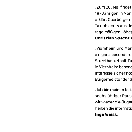
„Zum 30. Mal findet 
18-Jährigen in Man
erklärt Oberbürgerme
Talentscouts aus de
regelmäßiger Höhep
Christian Specht
z
„Viernheim und Mann
ein ganz besonderer
Streetbasketball-Tu
in Viernheim besond
Interesse sicher no
Bürgermeister der S
„Ich bin meinen bei
sechsjähriger Pause
wir wieder die Juge
heißen die interna
Ingo Weiss
.