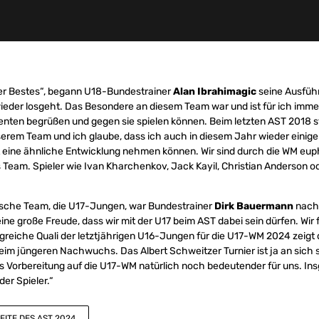
er Bestes“, begann U18-Bundestrainer
Alan Ibrahimagic
seine Ausführ
wieder losgeht. Das Besondere an diesem Team war und ist für ich immer
enten begrüßen und gegen sie spielen können. Beim letzten AST 2018 s
erem Team und ich glaube, dass ich auch in diesem Jahr wieder einige
ht eine ähnliche Entwicklung nehmen können. Wir sind durch die WM eup
es Team. Spieler wie Ivan Kharchenkov, Jack Kayil, Christian Anderson o
“
tsche Team, die U17-Jungen, war Bundestrainer
Dirk Bauermann
nach
ine große Freude, dass wir mit der U17 beim AST dabei sein dürfen. Wir 
lgreiche Quali der letztjährigen U16-Jungen für die U17-WM 2024 zeigt 
eim jüngeren Nachwuchs. Das Albert Schweitzer Turnier ist ja an sich
s Vorbereitung auf die U17-WM natürlich noch bedeutender für uns. In
er Spieler.“
EITE DES AST 2024