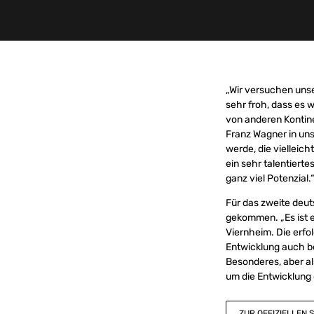
„Wir versuchen uns
sehr froh, dass es 
von anderen Kontin
Franz Wagner in uns
werde, die vielleic
ein sehr talentiert
ganz viel Potenzial.
Für das zweite deu
gekommen. „Es ist e
Viernheim. Die erfo
Entwicklung auch b
Besonderes, aber al
um die Entwicklung d
ZUR OFFIZIELLEN S