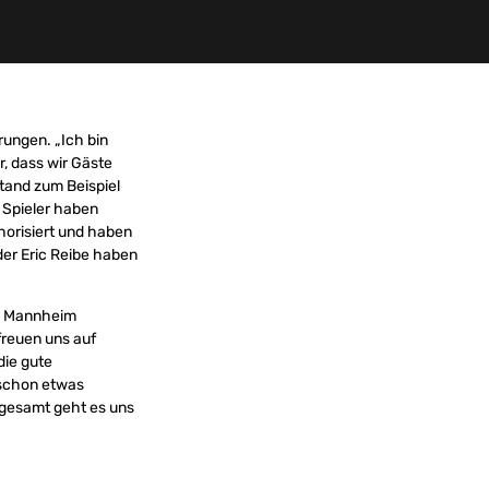
ungen. „Ich bin
, dass wir Gäste
tand zum Beispiel
 Spieler haben
horisiert und haben
der Eric Reibe haben
 Mannheim
freuen uns auf
die gute
 schon etwas
sgesamt geht es uns