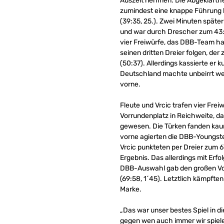
Auszeit nehmen. Die Abgeklärthe
zumindest eine knappe Führung
(39:35, 25.). Zwei Minuten späte
und war durch Drescher zum 43:
vier Freiwürfe, das DBB-Team hatt
seinen dritten Dreier folgen, de
(50:37). Allerdings kassierte er k
Deutschland machte unbeirrt weit
vorne.
Fleute und Vrcic trafen vier Frei
Vorrundenplatz in Reichweite, da
gewesen. Die Türken fanden kaum
vorne agierten die DBB-Youngster
Vrcic punkteten per Dreier zum 6
Ergebnis. Das allerdings mit Erf
DBB-Auswahl gab den großen Vors
(69:58, 1´45). Letztlich kämpfte
Marke.
„Das war unser bestes Spiel in 
gegen wen auch immer wir spiele