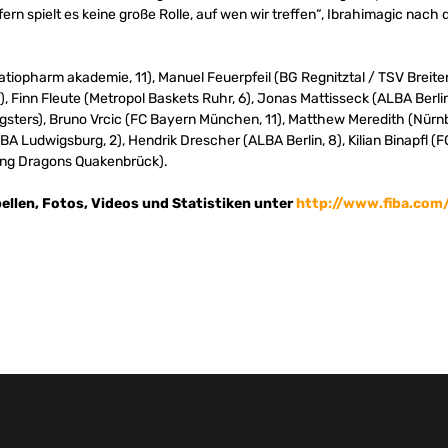
ofern spielt es keine große Rolle, auf wen wir treffen“, Ibrahimagic nach 
tiopharm akademie, 11), Manuel Feuerpfeil (BG Regnitztal / TSV Breit
7), Finn Fleute (Metropol Baskets Ruhr, 6), Jonas Mattisseck (ALBA Berl
sters), Bruno Vrcic (FC Bayern München, 11), Matthew Meredith (Nürn
 Ludwigsburg, 2), Hendrik Drescher (ALBA Berlin, 8), Kilian Binapfl (
ung Dragons Quakenbrück).
bellen, Fotos, Videos und Statistiken unter
http://www.fiba.com