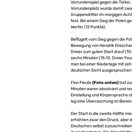
Vorrundenspiel gegen die Türkei.
Vorrundenplatz wurde damit zwar
Gruppendritter im morgigen Achtel
fest. Bei einem Sieg der Polen 
Werfer (12 Punkte).
Beflügelt vom Sieg gegen die P
Bewegung von Hendrik Drescher s
Dreier zum guten Start drauf (1
sechs Minuten (15:10, Dreier Feue
man bei einer Niederlage mit zeh
deutscher Sicht ausgesprochen e
Finn Fleute
(Foto unten)
traf zu
Minuten waren absolviert und noc
Einstellung und Körpersprache st
lag eine Überraschung im Bereic
Der Start in die zweite Hälfte m
erhöhten zwar den Druck, aber di
Deutschen selbst zuzuschreiben.