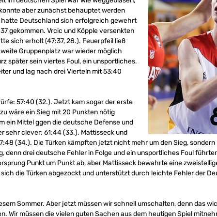
it im deutschen Spiel war wie weggeblasen,
 konnte aber zunächst behauptet werden
r hatte Deutschland sich erfolgreich gewehrt
37 gekommen. Vrcic und Köpple versenkten
e sich erholt (47:37, 28.). Feuerpfeil ließ
r zweite Gruppenplatz war wieder möglich
urz später sein viertes Foul, ein unsportliches.
er und lag nach drei Vierteln mit 53:40
würfe: 57:40 (32.). Jetzt kam sogar der erste
zu wäre ein Sieg mit 20 Punkten nötig
 ein Mittel ggen die deutsche Defense und
 sehr clever: 61:44 (33.). Mattisseck und
7:48 (34.). Die Türken kämpften jetzt nicht mehr um den Sieg, sondern
olg, denn drei deutsche Fehler in Folge und ein unsportliches Foul führt
prung Punkt um Punkt ab, aber Mattisseck bewahrte eine zweistellige
n sich die Türken abgezockt und unterstützt durch leichte Fehler der 
diesem Sommer. Aber jetzt müssen wir schnell umschalten, denn das w
n. Wir müssen die vielen guten Sachen aus dem heutigen Spiel mitneh