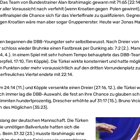
 Das Team von Bundestrainer Alan Ibrahimagic gewann mit 71:65 (22:14, 1
 aller Voraussicht nach verfehlt (wenn Kroatien gegen Polen gewinnt)
finalspiel die Chance sich für das Viertelfinale zu qualifizieren. Gegn
gegen Kroatien wäre man aber sogar Gruppenerster. Heute war Jonas Ma
olen begannen die DBB-Youngster sehr selbstbewusst. Nach Dreier vo
chloss wieder Bruhnke einen Fastbreak per Dunking ab: 7:2 (2.). Manu
0:4, 4.). In einem Spiel mit sehr hohem Tempo behauptete das DBB-T
rpfeil, 17:10, Tim Köpple). Die Türkei wirkte konsterniert und hatte mög
n Punkten oder mehr voraussichtlich auf den dritten Vorrundenplatz zu
rfreuliches Viertel endete mit 22:14.
m 24:14 (11.) und Köpple versenkte einen Dreier (27:16, 12.), die Türkei
h immer lag die DBB-Auswahl, die fest an ihre Chance zu glauben schie
immten hundertprozentig, Drescher erhöhte auf 31:17 (15.), Bruno Vrcic 
h des Möglichen (35:23).
isslang der deutschen Mannschaft. Die Türken
e unnötigen Ballverluste hatten sich die
 Beim 37:32 (23.) musste Ibrahimagic eine