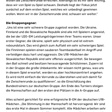
wollen die Zwischenrunde erreichen. Allerdings ist es mir sehr wichtig,
dass wir von Spiel zu Spiel schauen. Deshalb liegt der Fokus jetzt
zunächst auf dem ersten Spiel, welches wir unbedingt gewinnen
wollen. Wenn wir in der Zwischenrunde sind, schauen wir weiter.“
Die Gruppengegner:
„Uns ist eine sehr schwere Gruppe zugelost worden. Die Ukraine,
Finnland und die Slowakische Republik sind alle mit Spielern angereist,
die bei der U20-EM Leistungsträgerinnen ihrer Teams waren. Unser
erster Gegner, die Ukraine, spielt sehr physisch und ist extrem
reboundstark. Das wird gleich zum Auftakt ein sehr schwieriges Spiel.
Die Finninnen spielen einen sauberen Teambasketball im Angriff und
verteidigen dazu hart und aggressiv. Die U18-Mädchen der
Slowakischen Republik sind sehr offensiv ausgerichtet. Sie bewegen
den Ball schnell und besitzen herausragende Schützinnen. Zypern ist
in der Gruppe die große Unbekannte. Wir wissen nicht genau, was uns
in diesem Spiel erwartet, werden es aber hochkonzentriert angehen.
Es wird nicht einfach die Vorrunde zu überstehen und sich damit für
die Zwischenrunde zu qualifizieren“, so die Einschätzung des
Bundestrainers zur deutschen Gruppe. Am Ende des Turniers steigen
die Mannschaften auf den ersten drei Plätzen in die A-Gruppe auf.
Alles scheint gerichtet für eine erfolgreiche B-EM der deutschen U18-
Mädchen. „Die Stimmung in der Mannschaft ist hervorragend. Wir sind
das erste Mal in diesem Sommer komplett. Alle Mädchen arbeiten sehr