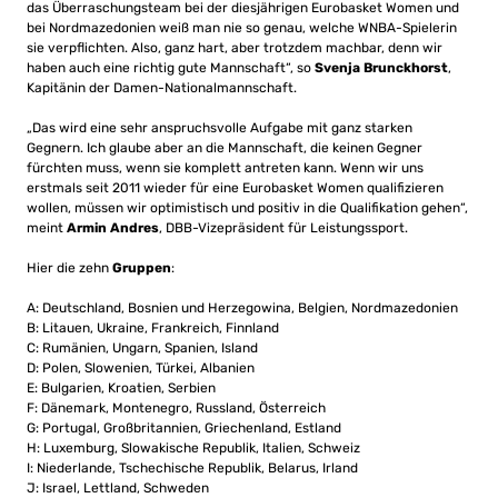
das Überraschungsteam bei der diesjährigen Eurobasket Women und
bei Nordmazedonien weiß man nie so genau, welche WNBA-Spielerin
sie verpflichten. Also, ganz hart, aber trotzdem machbar, denn wir
haben auch eine richtig gute Mannschaft“, so
Svenja Brunckhorst
,
Kapitänin der Damen-Nationalmannschaft.
„Das wird eine sehr anspruchsvolle Aufgabe mit ganz starken
Gegnern. Ich glaube aber an die Mannschaft, die keinen Gegner
fürchten muss, wenn sie komplett antreten kann. Wenn wir uns
erstmals seit 2011 wieder für eine Eurobasket Women qualifizieren
wollen, müssen wir optimistisch und positiv in die Qualifikation gehen“,
meint
Armin Andres
, DBB-Vizepräsident für Leistungssport.
Hier die zehn
Gruppen
:
A: Deutschland, Bosnien und Herzegowina, Belgien, Nordmazedonien
B: Litauen, Ukraine, Frankreich, Finnland
C: Rumänien, Ungarn, Spanien, Island
D: Polen, Slowenien, Türkei, Albanien
E: Bulgarien, Kroatien, Serbien
F: Dänemark, Montenegro, Russland, Österreich
G: Portugal, Großbritannien, Griechenland, Estland
H: Luxemburg, Slowakische Republik, Italien, Schweiz
I: Niederlande, Tschechische Republik, Belarus, Irland
J: Israel, Lettland, Schweden