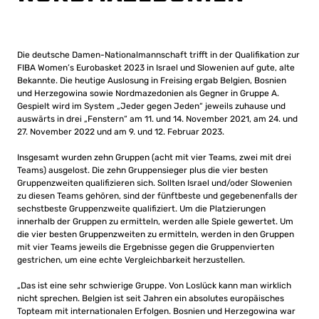
Die deutsche Damen-Nationalmannschaft trifft in der Qualifikation zur
FIBA Women’s Eurobasket 2023 in Israel und Slowenien auf gute, alte
Bekannte. Die heutige Auslosung in Freising ergab Belgien, Bosnien
und Herzegowina sowie Nordmazedonien als Gegner in Gruppe A.
Gespielt wird im System „Jeder gegen Jeden“ jeweils zuhause und
auswärts in drei „Fenstern“ am 11. und 14. November 2021, am 24. und
27. November 2022 und am 9. und 12. Februar 2023.
Insgesamt wurden zehn Gruppen (acht mit vier Teams, zwei mit drei
Teams) ausgelost. Die zehn Gruppensieger plus die vier besten
Gruppenzweiten qualifizieren sich. Sollten Israel und/oder Slowenien
zu diesen Teams gehören, sind der fünftbeste und gegebenenfalls der
sechstbeste Gruppenzweite qualifiziert. Um die Platzierungen
innerhalb der Gruppen zu ermitteln, werden alle Spiele gewertet. Um
die vier besten Gruppenzweiten zu ermitteln, werden in den Gruppen
mit vier Teams jeweils die Ergebnisse gegen die Gruppenvierten
gestrichen, um eine echte Vergleichbarkeit herzustellen.
„Das ist eine sehr schwierige Gruppe. Von Loslück kann man wirklich
nicht sprechen. Belgien ist seit Jahren ein absolutes europäisches
Topteam mit internationalen Erfolgen. Bosnien und Herzegowina war