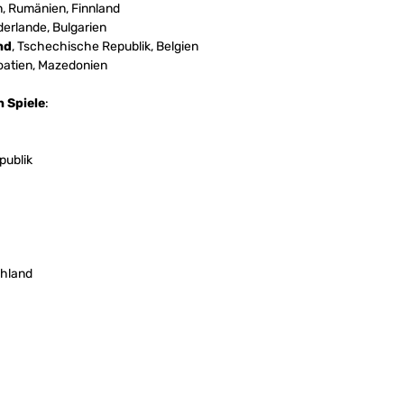
, Rumänien, Finnland
derlande, Bulgarien
nd
, Tschechische Republik, Belgien
oatien, Mazedonien
 Spiele
:
publik
chland