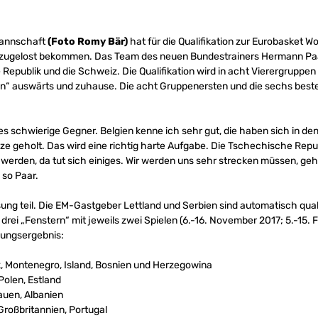
mannschaft
(Foto Romy Bär)
hat für die Qualifikation zur Eurobasket 
 zugelost bekommen. Das Team des neuen Bundestrainers Hermann Paa
Republik und die Schweiz. Die Qualifikation wird in acht Vierergruppen
en“ auswärts und zuhause. Die acht Gruppenersten und die sechs best
les schwierige Gegner. Belgien kenne ich sehr gut, die haben sich in d
e geholt. Das wird eine richtig harte Aufgabe. Die Tschechische Repub
werden, da tut sich einiges. Wir werden uns sehr strecken müssen, gehen
 so Paar.
g teil. Die EM-Gastgeber Lettland und Serbien sind automatisch qualif
 drei „Fenstern“ mit jeweils zwei Spielen (6.-16. November 2017; 5.-15.
sungsergebnis:
k, Montenegro, Island, Bosnien und Herzegowina
Polen, Estland
auen, Albanien
Großbritannien, Portugal