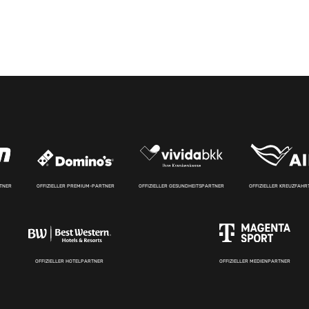
RTNER
OFFIZIELLER PREMIUM-PARTNER
OFFIZIELLER GESUNDHEITSPARTNER
OFFIZIELLER KREUZFAH
OFFIZIELLER HOTELPARTNER
OFFIZIELLER MEDIENPARTNER