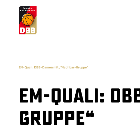
Suchvorschläge
Lorem Ipsum
Dolor Sit
Amet Valputo
EM-Quali: DBB-Damen mit „“Nachbar-Gruppe“
EM-Quali: DB
Gruppe“