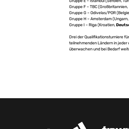
Gruppe E – Istanbul (Serbien, Tür
Gruppe F – TBC (Großbritannien, 
Gruppe G – Odivelas/POR (Belgien
Gruppe H – Amsterdam (Ungarn, 
Gruppe I – Riga (Kroatien,
Deuts
Drei der Qualifikationsturniere
teilnehmenden Ländern in jeder d
überwachen und bei Bedarf weite