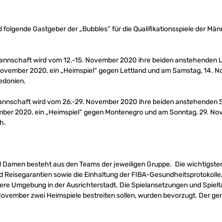
 folgende Gastgeber der „Bubbles“ für die Qualifikationsspiele der M
nschaft wird vom 12.-15. November 2020 ihre beiden anstehenden Län
November 2020, ein „Heimspiel“ gegen Lettland und am Samstag, 14. 
edonien.
nnschaft wird vom 26.-29. November 2020 ihre beiden anstehenden Sp
ember 2020, ein „Heimspiel“ gegen Montenegro und am Sonntag, 29. No
h.
d Damen besteht aus den Teams der jeweiligen Gruppe. Die wichtigsten 
 Reisegarantien sowie die Einhaltung der FIBA-Gesundheitsprotokolle, 
sichere Umgebung in der Ausrichterstadt. Die Spielansetzungen und Spiel
November zwei Heimspiele bestreiten sollen, wurden bevorzugt. Der gen