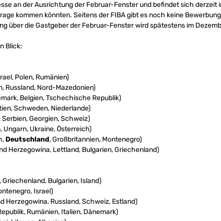
esse an der Ausrichtung der Februar-Fenster und befindet sich derzei
 Frage kommen könnten. Seitens der FIBA gibt es noch keine Bewerbungsf
ng über die Gastgeber der Februar-Fenster wird spätestens im Dezemb
 Blick:
srael, Polen, Rumänien)
ien, Russland, Nord-Mazedonien)
emark, Belgien, Tschechische Republik)
atien, Schweden, Niederlande)
, Serbien, Georgien, Schweiz)
, Ungarn, Ukraine, Österreich)
h,
Deutschland
, Großbritannien, Montenegro)
nd Herzegowina, Lettland, Bulgarien, Griechenland)
 Griechenland, Bulgarien, Island)
ntenegro, Israel)
d Herzegowina, Russland, Schweiz, Estland)
publik, Rumänien, Italien, Dänemark)