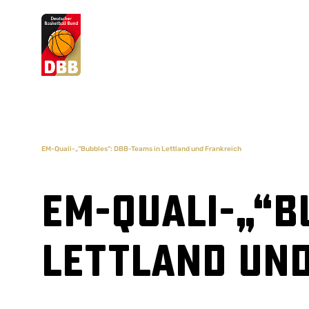
Suchvorschläge
Lorem Ipsum
Dolor Sit
Amet Valputo
EM-Quali-„“Bubbles“: DBB-Teams in Lettland und Frankreich
EM-Quali-„“B
Lettland un