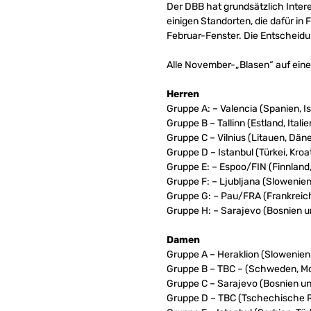
Der DBB hat grundsätzlich Inter
einigen Standorten, die dafür in
Februar-Fenster. Die Entscheidu
Alle November-„Blasen“ auf einen
Herren
Gruppe A: – Valencia (Spanien, I
Gruppe B – Tallinn (Estland, Ital
Gruppe C – Vilnius (Litauen, Dän
Gruppe D – Istanbul (Türkei, Kro
Gruppe E: – Espoo/FIN (Finnland
Gruppe F: – Ljubljana (Slowenien
Gruppe G: – Pau/FRA (Frankreic
Gruppe H: – Sarajevo (Bosnien u
Damen
Gruppe A – Heraklion (Slowenien,
Gruppe B – TBC – (Schweden, Mo
Gruppe C – Sarajevo (Bosnien un
Gruppe D – TBC (Tschechische Re