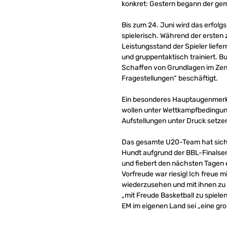
konkret: Gestern begann der gem
Bis zum 24. Juni wird das erfolg
spielerisch. Während der ersten z
Leistungsstand der Spieler liefer
und gruppentaktisch trainiert. 
Schaffen von Grundlagen im Zen
Fragestellungen“ beschäftigt.
Ein besonderes Hauptaugenmerk l
wollen unter Wettkampfbedingun
Aufstellungen unter Druck setze
Das gesamte U20-Team hat sich
Hundt aufgrund der BBL-Finalseri
und fiebert den nächsten Tagen e
Vorfreude war riesig! Ich freue 
wiederzusehen und mit ihnen zu a
„mit Freude Basketball zu spiele
EM im eigenen Land sei „eine gr