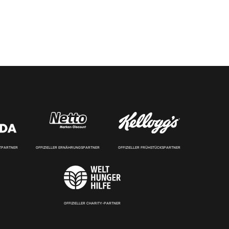
RTPARTNER
OFFIZIELLER ERNÄHRUNGSPARTNER
OFFIZIELLER FRÜHSTÜCKSPARTNER
OFFIZIELLER CHARITY-PARTNER