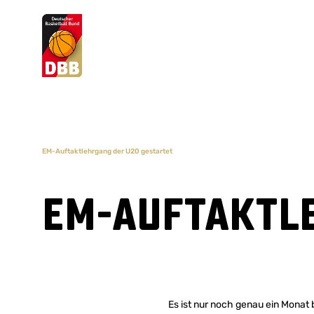
Suchvorschläge
Lorem Ipsum
Dolor Sit
Amet Valputo
EM-Auftaktlehrgang der U20 gestartet
EM-Auftaktl
Es ist nur noch genau ein Monat