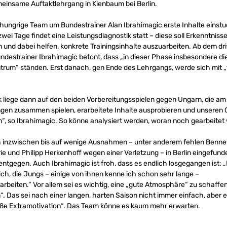
einsame Auftaktlehrgang in Kienbaum bei Berlin.
shungrige Team um Bundestrainer Alan Ibrahimagic erste Inhalte einstu
wei Tage findet eine Leistungsdiagnostik statt – diese soll Erkenntniss
n und dabei helfen, konkrete Trainingsinhalte auszuarbeiten. Ab dem dri
Bundestrainer Ibrahimagic betont, dass „in dieser Phase insbesondere 
trum“ ständen. Erst danach, gen Ende des Lehrgangs, werde sich mit 
iege dann auf den beiden Vorbereitungsspielen gegen Ungarn, die am 22
gen zusammen spielen, erarbeitete Inhalte ausprobieren und unseren
n“, so Ibrahimagic. So könne analysiert werden, woran noch gearbeite
 inzwischen bis auf wenige Ausnahmen – unter anderem fehlen Benne
e und Philipp Herkenhoff wegen einer Verletzung – in Berlin eingefund
ntgegen. Auch Ibrahimagic ist froh, dass es endlich losgegangen ist: „
mich, die Jungs – einige von ihnen kenne ich schon sehr lange –
rbeiten.“ Vor allem sei es wichtig, eine „gute Atmosphäre“ zu schaffe
n“. Das sei nach einer langen, harten Saison nicht immer einfach, aber 
oße Extramotivation“. Das Team könne es kaum mehr erwarten.