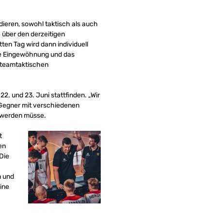
dieren, sowohl taktisch als auch
e über den derzeitigen
tten Tag wird dann individuell
die Eingewöhnung und das
„teamtaktischen
. und 23. Juni stattfinden. „Wir
 Gegner mit verschiedenen
t werden müsse.
t
en
Die
n und
eine