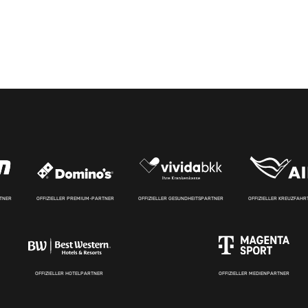
RTNER
OFFIZIELLER PREMIUM-PARTNER
OFFIZIELLER GESUNDHEITSPARTNER
OFFIZIELLER KREUZFAH
OFFIZIELLER HOTELPARTNER
OFFIZIELLER MEDIENPARTNER