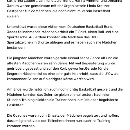
Katharina Laubert, Lynn und Jule Wendt, Hanna Wimmer und Johanna
Janura waren gemeinsam mit der Organisatorin Linda Kreuzer,
Gastgeber für 22 Mädchen, die noch nicht im Verein Basketball
spielen.
Unterstützt wurde diese Aktion vom Deutschen Basketball Bund.
Jedes teilnehmende Mädchen erhielt ein T-Shirt, einen Ball und eine
Sporttasche. Außerdem konnten alle Mädchen das DBB
Sportabzeichen in Bronze ablegen und es haben auch alle Mädchen
bestanden!
Die jüngsten Mädchen waren gerade einmal sechs Jahre alt und die
ältesten Mädchen waren zehn Jahre. Mit viel Begeisterung wurde
gedribbelt, gepasst und auf den Korb geworfen.Gerade für die
jüngeren Mädchen ist es eine sehr gute Nachricht, dass die U10w ab
kommender Saison auf niedrigere Körbe werfen wird.
Am Ende wurde natürlich auch noch richtig Basketball gespielt und die
Mädchen konnten das Gelernte gleich einmal testen. Nach vier
Stunden Training blickten die Trainerinnen in müde aber begeisterte
Gesichter.
Die Coaches waren vom Einsatz der Mädchen begeistert und hoffen,
dass möglichst viele der Teilnehmerinnen nun auch ins Training
kommen werden.