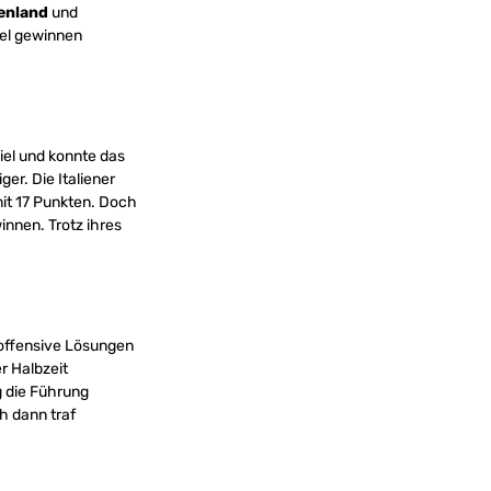
henland
und
iel gewinnen
piel und konnte das
er. Die Italiener
mit 17 Punkten. Doch
innen. Trotz ihres
 offensive Lösungen
r Halbzeit
g die Führung
h dann traf