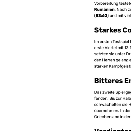
Vorbereitung teste
Rumänien
. Nach z
(
83:62
) und mit vie
Starkes C
Im ersten Testspiel
erste Viertel mit 13
setzten sie unter D
den Herren gelang e
starken Kampfgeists
Bitteres E
Das zweite Spiel g
fanden. Bis zur Halb
schwächelten die He
übernehmen. In den 
Griechenland in der