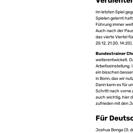
Verdienter
Im letzten Spiel ge
Spielen gelernt hat
Führung immer weite
Auch nach der Pause
das vierte Viertel 
25:12, 21:20, 14:20).
Bundestrainer Chr
weiterentwickelt. D
Arbeitseinstellung.
ein bisschen besser
in Bonn, das wir nu
Dann kann es für un
Schritt nach vorne
auch wichtig, hier d
zufrieden mit den J
Für Deutsc
Joshua Bonga (0, dnp,