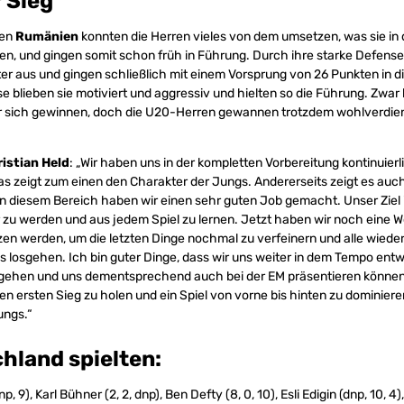
 Sieg
gen
Rumänien
konnten die Herren vieles von dem umsetzen, was sie in
ten, und gingen somit schon früh in Führung. Durch ihre starke Defense
r aus und gingen schließlich mit einem Vorsprung von 26 Punkten in di
 blieben sie motiviert und aggressiv und hielten so die Führung. Zwa
für sich gewinnen, doch die U20-Herren gewannen trotzdem wohlverdie
istian Held
: „Wir haben uns in der kompletten Vorbereitung kontinuierl
as zeigt zum einen den Charakter der Jungs. Andererseits zeigt es auc
 In diesem Bereich haben wir einen sehr guten Job gemacht. Unser Ziel is
 zu werden und aus jedem Spiel zu lernen. Jetzt haben wir noch eine 
tzen werden, um die letzten Dinge nochmal zu verfeinern und alle wiede
s losgehen. Ich bin guter Dinge, dass wir uns weiter in dem Tempo entwi
 gehen und uns dementsprechend auch bei der EM präsentieren können
en ersten Sieg zu holen und ein Spiel von vorne bis hinten zu dominiere
ungs.“
hland spielten:
 9), Karl Bühner (2, 2, dnp), Ben Defty (8, 0, 10), Esli Edigin (dnp, 10, 