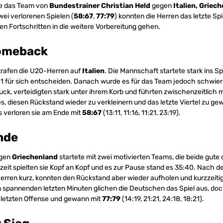
te das Team von
Bundestrainer Christian Held
gegen
Italien, Griec
wei verlorenen Spielen (
58:67
,
77:79
) konnten die Herren das letzte Sp
len Fortschritten in die weitere Vorbereitung gehen.
omeback
 trafen die U20-Herren auf
Italien
. Die Mannschaft startete stark ins S
:11 für sich entscheiden. Danach wurde es für das Team jedoch schwierig
ruck, verteidigten stark unter ihrem Korb und führten zwischenzeitlich 
s, diesen Rückstand wieder zu verkleinern und das letzte Viertel zu gew
 verloren sie am Ende mit
58:67
(13:11, 11:16, 11:21, 23:19).
nde
egen
Griechenland
startete mit zwei motivierten Teams, die beide gute
zeit spielten sie Kopf an Kopf und es zur Pause stand es 35:40. Nach de
rren kurz, konnten den Rückstand aber wieder aufholen und kurzzeiti
spannenden letzten Minuten glichen die Deutschen das Spiel aus, doc
 letzten Offense und gewann mit
77:79
(14:19, 21:21, 24:18, 18:21).