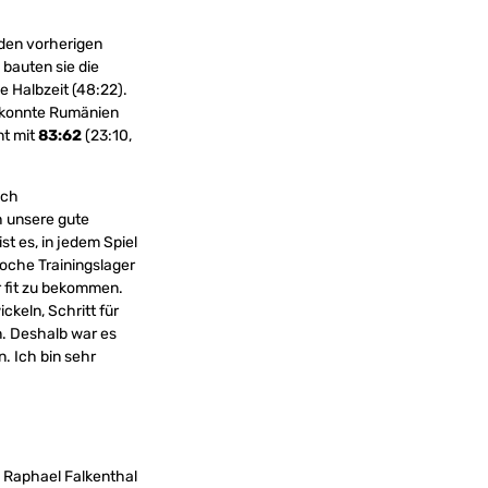
 den vorherigen
 bauten sie die
e Halbzeit (48:22).
r konnte Rumänien
nt mit
83:62
(23:10,
ich
h unsere gute
t es, in jedem Spiel
Woche Trainingslager
r fit zu bekommen.
ckeln, Schritt für
. Deshalb war es
n. Ich bin sehr
4), Raphael Falkenthal