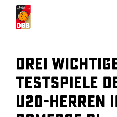
Suchvorschläge
Lorem Ipsum
Dolor Sit
Amet Valputo
Drei wichtig
Testspiele d
U20-Herren i