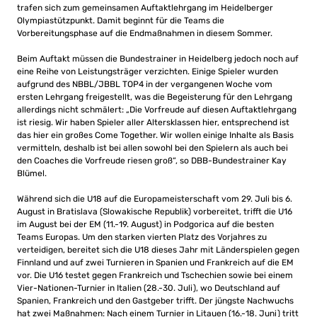
trafen sich zum gemeinsamen Auftaktlehrgang im Heidelberger
Olympiastützpunkt. Damit beginnt für die Teams die
Vorbereitungsphase auf die Endmaßnahmen in diesem Sommer.
Beim Auftakt müssen die Bundestrainer in Heidelberg jedoch noch auf
eine Reihe von Leistungsträger verzichten. Einige Spieler wurden
aufgrund des NBBL/JBBL TOP4 in der vergangenen Woche vom
ersten Lehrgang freigestellt, was die Begeisterung für den Lehrgang
allerdings nicht schmälert: „Die Vorfreude auf diesen Auftaktlehrgang
ist riesig. Wir haben Spieler aller Altersklassen hier, entsprechend ist
das hier ein großes Come Together. Wir wollen einige Inhalte als Basis
vermitteln, deshalb ist bei allen sowohl bei den Spielern als auch bei
den Coaches die Vorfreude riesen groß“, so DBB-Bundestrainer Kay
Blümel.
Während sich die U18 auf die Europameisterschaft vom 29. Juli bis 6.
August in Bratislava (Slowakische Republik) vorbereitet, trifft die U16
im August bei der EM (11.-19. August) in Podgorica auf die besten
Teams Europas. Um den starken vierten Platz des Vorjahres zu
verteidigen, bereitet sich die U18 dieses Jahr mit Länderspielen gegen
Finnland und auf zwei Turnieren in Spanien und Frankreich auf die EM
vor. Die U16 testet gegen Frankreich und Tschechien sowie bei einem
Vier-Nationen-Turnier in Italien (28.-30. Juli), wo Deutschland auf
Spanien, Frankreich und den Gastgeber trifft. Der jüngste Nachwuchs
hat zwei Maßnahmen: Nach einem Turnier in Litauen (16.-18. Juni) tritt