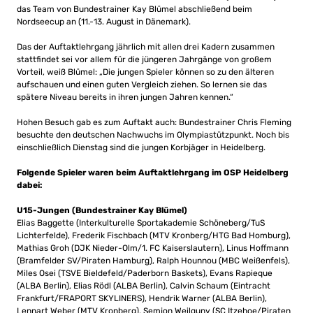
das Team von Bundestrainer Kay Blümel abschließend beim
Nordseecup an (11.-13. August in Dänemark).
Das der Auftaktlehrgang jährlich mit allen drei Kadern zusammen
stattfindet sei vor allem für die jüngeren Jahrgänge von großem
Vorteil, weiß Blümel: „Die jungen Spieler können so zu den älteren
aufschauen und einen guten Vergleich ziehen. So lernen sie das
spätere Niveau bereits in ihren jungen Jahren kennen.“
Hohen Besuch gab es zum Auftakt auch: Bundestrainer Chris Fleming
besuchte den deutschen Nachwuchs im Olympiastützpunkt. Noch bis
einschließlich Dienstag sind die jungen Korbjäger in Heidelberg.
Folgende Spieler waren beim Auftaktlehrgang im OSP Heidelberg
dabei:
U15-Jungen (Bundestrainer Kay Blümel)
Elias Baggette (Interkulturelle Sportakademie Schöneberg/TuS
Lichterfelde), Frederik Fischbach (MTV Kronberg/HTG Bad Homburg),
Mathias Groh (DJK Nieder-Olm/1. FC Kaiserslautern), Linus Hoffmann
(Bramfelder SV/Piraten Hamburg), Ralph Hounnou (MBC Weißenfels),
Miles Osei (TSVE Bieldefeld/Paderborn Baskets), Evans Rapieque
(ALBA Berlin), Elias Rödl (ALBA Berlin), Calvin Schaum (Eintracht
Frankfurt/FRAPORT SKYLINERS), Hendrik Warner (ALBA Berlin),
Lennart Weber (MTV Kronberg), Semjon Weilguny (SC Itzehoe/Piraten