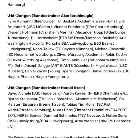
Hamburg)
U16-Jungen (Bundestrainer Alan Ibrahimagic)
Fynn Aumann (Oldenburger TB, Baskets Akademie Weser-Ems), Erik
Brummert (UBC Münster), Vincent Friederici (DBV Charlottenburg),
Vincent Hofmann (Crailsheim Merlins), Alexander Hopp (Oldenburger
Turnerbund), Till Hornscheidt (ETB SW Essen/Metropol Baskets), Ariel
Washington Hukporti (Porsche BBA Ludwigsburg, BSG Basket
Ludwigsburg), Noah Jallow (FC Bayern München), Michael Javernik
(SC Heuchelhof Würzburg, s.Oliver Würzburg Akademie), Robin Kottke
(s.Oliver Würzburg Akademie), Timo Lanmüller (ratiopharm ulm/BBU
P1), John Joseph Saigge (ART GIANTS Düsseldorf), Migel Wessel (UBC
Münster), Daniel Zacek (Young Tigers Tübingen), Daniel Zdravevski (BG
Hagen, Phoenix Hagen Youngsters)
U18-Jungen (Bundestrainer Harald Stein)
David Aichele (USC Heidelberg), Aaron Kayser (NINERS Chemnitz e.V.),
Bjarne Kraushaar (TV Lich / Basketball Akademie Mittelhessen), Bo
Meister (Eisbären Bremerhaven), Tobias Tim Möller (SC Rist
Wedel/Piraten Hamburg), Niklas Pons (Eintracht Frankfurt/FRAPORT
SKYLINERS), Samuel Jammal Schmedes (TSV Neustadt), Mateo Seric
(BSG Ludwigsburg/BBA Ludwigsburg), Arne Wendler (NINERS Chemnitz
e.V.)
Die Spieler werden betreut von den Bundestrainern Henrik Rödl,