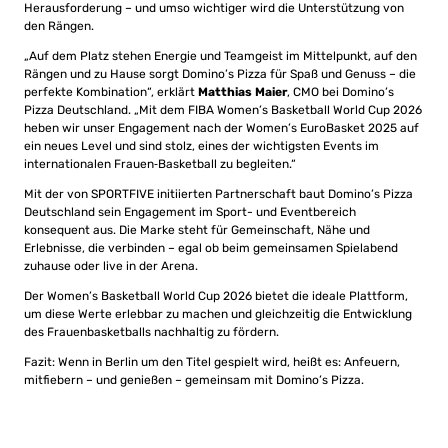
Herausforderung – und umso wichtiger wird die Unterstützung von
den Rängen.
„Auf dem Platz stehen Energie und Teamgeist im Mittelpunkt, auf den
Rängen und zu Hause sorgt Domino’s Pizza für Spaß und Genuss – die
perfekte Kombination“, erklärt
Matthias Maier
, CMO bei Domino’s
Pizza Deutschland. „Mit dem FIBA Women’s Basketball World Cup 2026
heben wir unser Engagement nach der Women’s EuroBasket 2025 auf
ein neues Level und sind stolz, eines der wichtigsten Events im
internationalen Frauen‑Basketball zu begleiten.“
Mit der von SPORTFIVE initiierten Partnerschaft baut Domino’s Pizza
Deutschland sein Engagement im Sport- und Eventbereich
konsequent aus. Die Marke steht für Gemeinschaft, Nähe und
Erlebnisse, die verbinden – egal ob beim gemeinsamen Spielabend
zuhause oder live in der Arena.
Der Women’s Basketball World Cup 2026 bietet die ideale Plattform,
um diese Werte erlebbar zu machen und gleichzeitig die Entwicklung
des Frauenbasketballs nachhaltig zu fördern.
Fazit: Wenn in Berlin um den Titel gespielt wird, heißt es: Anfeuern,
mitfiebern – und genießen – gemeinsam mit Domino’s Pizza.