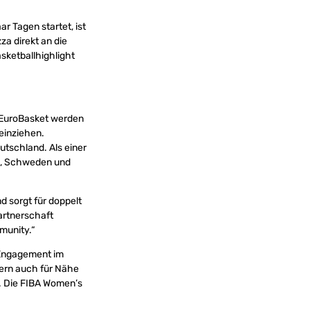
aar Tagen startet, ist
za direkt an die
sketballhighlight
s EuroBasket werden
einziehen.
tschland. Als einer
en, Schweden und
 sorgt für doppelt
artnerschaft
munity.“
 Engagement im
dern auch für Nähe
. Die FIBA Women’s