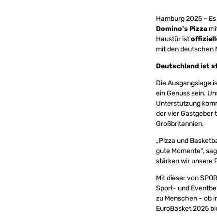
Hamburg 2025 – Es is
Domino’s Pizza
mit
Haustür ist
offizie
mit den deutschen 
Deutschland ist s
Die Ausgangslage is
ein Genuss sein. U
Unterstützung komm
der vier Gastgeber 
Großbritannien.
„Pizza und Basketb
gute Momente“, sa
stärken wir unsere
Mit dieser von SPOR
Sport- und Eventber
zu Menschen – ob i
EuroBasket 2025 bi