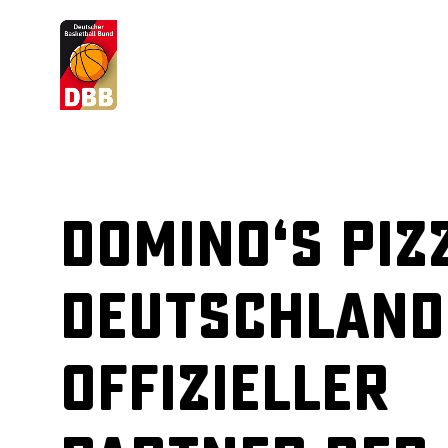
Suchvorschläge
Lorem Ipsum
Dolor Sit
Amet Valputo
Domino‘s Piz
Deutschland
offizieller