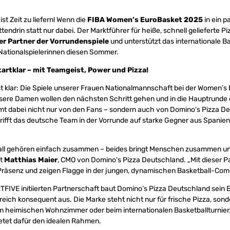
t Zeit zu liefern! Wenn die
FIBA Women’s EuroBasket 2025
in ein p
tendrin statt nur dabei. Der Marktführer für heiße, schnell gelieferte Piz
ller Partner der Vorrundenspiele
und unterstützt das internationale Ba
Nationalspielerinnen diesen Sommer.
tartklar – mit Teamgeist, Power und Pizza!
t klar: Die Spiele unserer Frauen Nationalmannschaft bei der Women’
nsere Damen wollen den nächsten Schritt gehen und in die Hauptrunde 
t dabei nicht nur von den Fans – sondern auch von Domino’s Pizza Deu
trifft das deutsche Team in der Vorrunde auf starke Gegner aus Spani
all gehören einfach zusammen – beides bringt Menschen zusammen und
gt
Matthias Maier
, CMO von Domino’s Pizza Deutschland. „Mit dieser P
 Präsenz und zeigen Flagge in der jungen, dynamischen Basketball-Com
TFIVE initiierten Partnerschaft baut Domino’s Pizza Deutschland sein
eich konsequent aus. Die Marke steht nicht nur für frische Pizza, son
m heimischen Wohnzimmer oder beim internationalen Basketballturnier
etet dafür den idealen Rahmen.