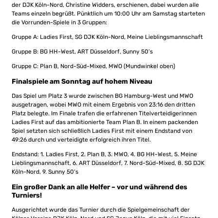
der DJK Köln-Nord, Christine Widders, erschienen, dabei wurden alle
Teams einzeln begrüßt. Pünktlich um 10:00 Uhr am Samstag starteten
die Vorrunden-Spiele in 3 Gruppen:
Gruppe A: Ladies First, SG DJK Köln-Nord, Meine Lieblingsmannschaft
Gruppe B: BG HH-West, ART Düsseldorf, Sunny 50’s
Gruppe C: Plan B, Nord-Süd-Mixed, MWO (Mundwinkel oben)
Finalspiele am Sonntag auf hohem Niveau
Das Spiel um Platz 3 wurde zwischen BG Hamburg-West und MWO
ausgetragen, wobei MWO mit einem Ergebnis von 23:16 den dritten
Platz belegte. Im Finale trafen die erfahrenen Titel­ver­teidi­gerinnen
Ladies First auf das ambitionierte Team Plan B. In einem packenden
Spiel setzten sich schließlich Ladies First mit einem Endstand von
49:26 durch und verteidigte erfolgreich ihren Titel.
Endstand: 1. Ladies First, 2. Plan B, 3. MWO, 4. BG HH-West, 5. Meine
Lieblings­mann­schaft, 6. ART Düsseldorf, 7. Nord-Süd-Mixed, 8. SG DJK
Köln-Nord, 9. Sunny 50‘s
Ein großer Dank an alle Helfer – vor und während des
Turniers!
Ausgerichtet wurde das Turnier durch die Spielgemeinschaft der