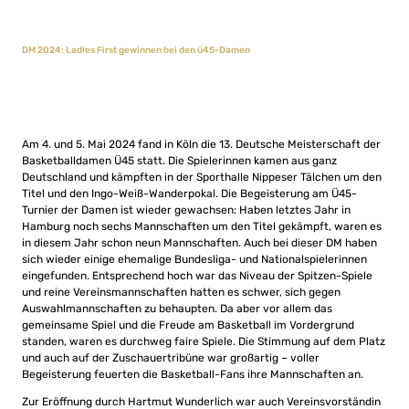
DM 2024: Ladies First gewinnen bei den ü45-Damen
Am 4. und 5. Mai 2024 fand in Köln die 13. Deutsche Meisterschaft der
Basketballdamen Ü45 statt. Die Spielerinnen kamen aus ganz
Deutschland und kämpften in der Sporthalle Nippeser Tälchen um den
Titel und den Ingo-Weiß-Wanderpokal. Die Begeisterung am Ü45-
Turnier der Damen ist wieder gewachsen: Haben letztes Jahr in
Hamburg noch sechs Mannschaften um den Titel gekämpft, waren es
in diesem Jahr schon neun Mannschaften. Auch bei dieser DM haben
sich wieder einige ehemalige Bundesliga- und National­spieler­innen
eingefunden. Entsprechend hoch war das Niveau der Spitzen-Spiele
und reine Vereins­mann­schaften hatten es schwer, sich gegen
Auswahlmannschaften zu behaupten. Da aber vor allem das
gemeinsame Spiel und die Freude am Basketball im Vordergrund
standen, waren es durchweg faire Spiele. Die Stimmung auf dem Platz
und auch auf der Zuschauertribüne war großartig – voller
Begeisterung feuerten die Basketball-Fans ihre Mannschaften an.
Zur Eröffnung durch Hartmut Wunderlich war auch Vereinsvorständin