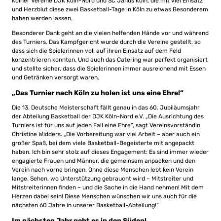
Kölner Vereine DJK Köln-Nord und SC Janus Köln, die mit viel Einsatz
und Herzblut diese zwei Basketball-Tage in Köln zu etwas Besonderem
haben werden lassen.
Besonderer Dank geht an die vielen helfenden Hände vor und während
des Turniers. Das Kampfgericht wurde durch die Vereine gestellt, so
dass sich die Spielerinnen voll auf ihren Einsatz auf dem Feld
konzentrieren konnten. Und auch das Catering war perfekt organisiert
und stellte sicher, dass die Spielerinnen immer ausreichend mit Essen
und Getränken versorgt waren.
„Das Turnier nach Köln zu holen ist uns eine Ehre!“
Die 13. Deutsche Meisterschaft fällt genau in das 60. Jubiläumsjahr
der Abteilung Basketball der DJK Köln-Nord e.V. „Die Ausrichtung des
Turniers ist für uns auf jeden Fall eine Ehre“, sagt Vereinsvorständin
Christine Widders. „Die Vorbereitung war viel Arbeit – aber auch ein
großer Spaß, bei dem viele Basketball-Begeisterte mit angepackt
haben. Ich bin sehr stolz auf dieses Engagement: Es sind immer wieder
engagierte Frauen und Männer, die gemeinsam anpacken und den
Verein nach vorne bringen. Ohne diese Menschen lebt kein Verein
lange. Sehen, wo Unterstützung gebraucht wird – Mitstreiter und
Mitstreiterinnen finden – und die Sache in die Hand nehmen! Mit dem
Herzen dabei sein! Diese Menschen wünschen wir uns auch für die
nächsten 60 Jahre in unserer Basketball-Abteilung!“
Im nächsten Jahr geht es in den Süden!