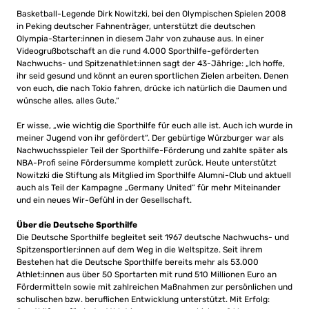
Basketball-Legende Dirk Nowitzki, bei den Olympischen Spielen 2008
in Peking deutscher Fahnenträger, unterstützt die deutschen
Olympia-Starter:innen in diesem Jahr von zuhause aus. In einer
Videogrußbotschaft an die rund 4.000 Sporthilfe-geförderten
Nachwuchs- und Spitzenathlet:innen sagt der 43-Jährige: „Ich hoffe,
ihr seid gesund und könnt an euren sportlichen Zielen arbeiten. Denen
von euch, die nach Tokio fahren, drücke ich natürlich die Daumen und
wünsche alles, alles Gute.“
Er wisse, „wie wichtig die Sporthilfe für euch alle ist. Auch ich wurde in
meiner Jugend von ihr gefördert“. Der gebürtige Würzburger war als
Nachwuchsspieler Teil der Sporthilfe-Förderung und zahlte später als
NBA-Profi seine Fördersumme komplett zurück. Heute unterstützt
Nowitzki die Stiftung als Mitglied im Sporthilfe Alumni-Club und aktuell
auch als Teil der Kampagne „Germany United“ für mehr Miteinander
und ein neues Wir-Gefühl in der Gesellschaft.
Über die Deutsche Sporthilfe
Die Deutsche Sporthilfe begleitet seit 1967 deutsche Nachwuchs- und
Spitzensportler:innen auf dem Weg in die Weltspitze. Seit ihrem
Bestehen hat die Deutsche Sporthilfe bereits mehr als 53.000
Athlet:innen aus über 50 Sportarten mit rund 510 Millionen Euro an
Fördermitteln sowie mit zahlreichen Maßnahmen zur persönlichen und
schulischen bzw. beruflichen Entwicklung unterstützt. Mit Erfolg: