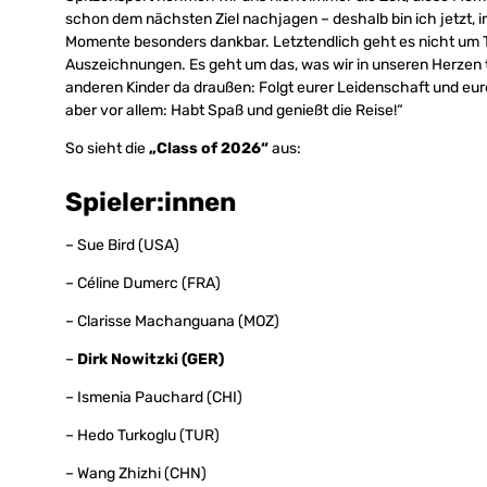
schon dem nächsten Ziel nachjagen – deshalb bin ich jetzt, im 
Momente besonders dankbar. Letztendlich geht es nicht um
Auszeichnungen. Es geht um das, was wir in unseren Herzen tr
anderen Kinder da draußen: Folgt eurer Leidenschaft und eure
aber vor allem: Habt Spaß und genießt die Reise!“
So sieht die
„Class of 2026“
aus:
Spieler:innen
– Sue Bird (USA)
– Céline Dumerc (FRA)
– Clarisse Machanguana (MOZ)
–
Dirk Nowitzki (GER)
– Ismenia Pauchard (CHI)
– Hedo Turkoglu (TUR)
– Wang Zhizhi (CHN)