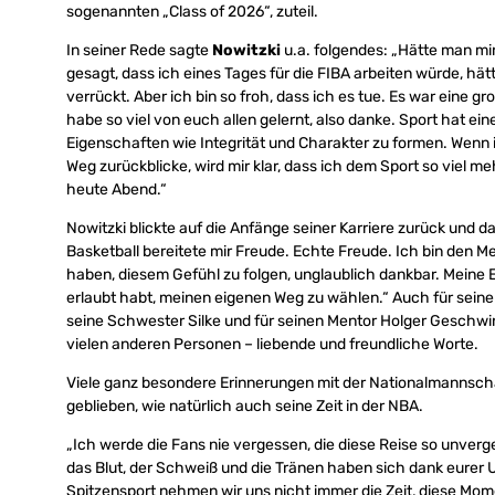
sogenannten „Class of 2026“, zuteil.
In seiner Rede sagte
Nowitzki
u.a. folgendes: „Hätte man mi
gesagt, dass ich eines Tages für die FIBA arbeiten würde, hät
verrückt. Aber ich bin so froh, dass ich es tue. Es war eine gr
habe so viel von euch allen gelernt, also danke. Sport hat eine
Eigenschaften wie Integrität und Charakter zu formen. Wenn
Weg zurückblicke, wird mir klar, dass ich dem Sport so viel m
heute Abend.“
Nowitzki blickte auf die Anfänge seiner Karriere zurück und d
Basketball bereitete mir Freude. Echte Freude. Ich bin den M
haben, diesem Gefühl zu folgen, unglaublich dankbar. Meine El
erlaubt habt, meinen eigenen Weg zu wählen.“ Auch für seine 
seine Schwester Silke und für seinen Mentor Holger Geschwi
vielen anderen Personen – liebende und freundliche Worte.
Viele ganz besondere Erinnerungen mit der Nationalmannscha
geblieben, wie natürlich auch seine Zeit in der NBA.
„Ich werde die Fans nie vergessen, die diese Reise so unverg
das Blut, der Schweiß und die Tränen haben sich dank eurer 
Spitzensport nehmen wir uns nicht immer die Zeit, diese Mome