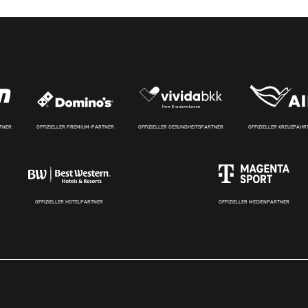
RTNER
OFFIZIELLER PREMIUM-PARTNER
OFFIZIELLER GESUNDHEITSPARTNER
OFFIZIELLER KREUZFAH
OFFIZIELLER HOTELPARTNER
OFFIZIELLER MEDIENPARTNER