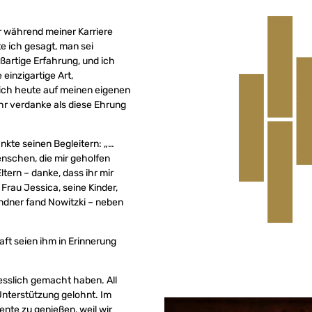
r während meiner Karriere
te ich gesagt, man sei
oßartige Erfahrung, und ich
 einzigartige Art,
 ich heute auf meinen eigenen
ehr verdanke als diese Ehrung
ankte seinen Begleitern: „…
enschen, die mir geholfen
tern – danke, dass ihr mir
Frau Jessica, seine Kinder,
ndner fand Nowitzki – neben
ft seien ihm in Erinnerung
esslich gemacht haben. All
Unterstützung gelohnt. Im
nte zu genießen, weil wir