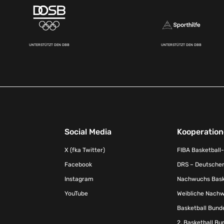
UNTERSTÜTZT DEN DBB
UNTERSTÜTZT DEN DBB
Social Media
Kooperatio
X (fka Twitter)
FIBA Basketball
Facebook
DRS – Deutscher
Instagram
Nachwuchs Baske
YouTube
Weibliche Nachw
Basketball Bund
2. Basketball Bu