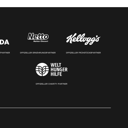
RTPARTNER
OFFIZIELLER ERNÄHRUNGSPARTNER
OFFIZIELLER FRÜHSTÜCKSPARTNER
OFFIZIELLER CHARITY-PARTNER