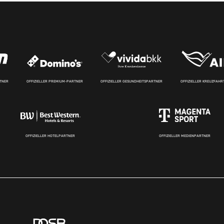
RTNER
OFFIZIELLER PREMIUM-PARTNER
OFFIZIELLER GESUNDHEITSPARTNER
OFFIZIELLER KREUZFAH
OFFIZIELLER HOTELPARTNER
OFFIZIELLER MEDIENPARTNER