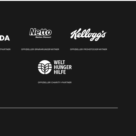
RTPARTNER
OFFIZIELLER ERNÄHRUNGSPARTNER
OFFIZIELLER FRÜHSTÜCKSPARTNER
OFFIZIELLER CHARITY-PARTNER