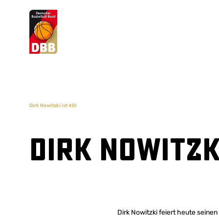
Suchvorschläge
Lorem Ipsum
Dolor Sit
Amet Valputo
Dirk Nowitzki ist 40!
Dirk Nowitzki
Dirk Nowitzki feiert heute sein