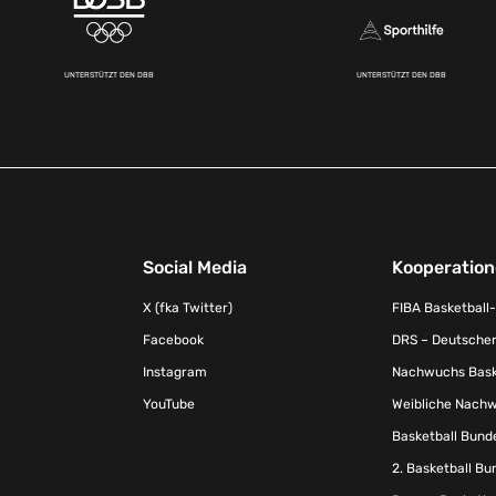
UNTERSTÜTZT DEN DBB
UNTERSTÜTZT DEN DBB
Social Media
Kooperatio
X (fka Twitter)
FIBA Basketball
Facebook
DRS – Deutscher
Instagram
Nachwuchs Baske
YouTube
Weibliche Nachw
Basketball Bund
2. Basketball Bu