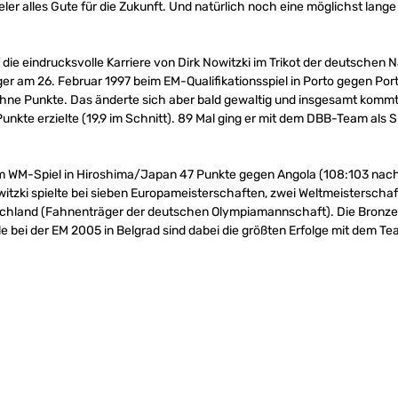
ler alles Gute für die Zukunft. Und natürlich noch eine möglichst lange
f die eindrucksvolle Karriere von Dirk Nowitzki im Trikot der deutschen
er am 26. Februar 1997 beim EM-Qualifikationsspiel in Porto gegen Por
ohne Punkte. Das änderte sich aber bald gewaltig und insgesamt komm
unkte erzielte (19,9 im Schnitt). 89 Mal ging er mit dem DBB-Team als S
im WM-Spiel in Hiroshima/Japan 47 Punkte gegen Angola (108:103 nach 
witzki spielte bei sieben Europameisterschaften, zwei Weltmeisterscha
schland (Fahnenträger der deutschen Olympiamannschaft). Die Bronze
lle bei der EM 2005 in Belgrad sind dabei die größten Erfolge mit dem T