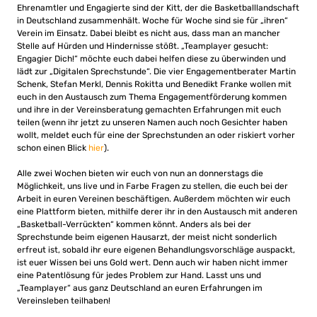
Ehrenamtler und Engagierte sind der Kitt, der die Basketballlandschaft
in Deutschland zusammenhält. Woche für Woche sind sie für „ihren“
Verein im Einsatz. Dabei bleibt es nicht aus, dass man an mancher
Stelle auf Hürden und Hindernisse stößt. „Teamplayer gesucht:
Engagier Dich!“ möchte euch dabei helfen diese zu überwinden und
lädt zur „Digitalen Sprechstunde“. Die vier Engagementberater Martin
Schenk, Stefan Merkl, Dennis Rokitta und Benedikt Franke wollen mit
euch in den Austausch zum Thema Engagementförderung kommen
und ihre in der Vereinsberatung gemachten Erfahrungen mit euch
teilen (wenn ihr jetzt zu unseren Namen auch noch Gesichter haben
wollt, meldet euch für eine der Sprechstunden an oder riskiert vorher
schon einen Blick
hier
).
Alle zwei Wochen bieten wir euch von nun an donnerstags die
Möglichkeit, uns live und in Farbe Fragen zu stellen, die euch bei der
Arbeit in euren Vereinen beschäftigen. Außerdem möchten wir euch
eine Plattform bieten, mithilfe derer ihr in den Austausch mit anderen
„Basketball-Verrückten“ kommen könnt. Anders als bei der
Sprechstunde beim eigenen Hausarzt, der meist nicht sonderlich
erfreut ist, sobald ihr eure eigenen Behandlungsvorschläge auspackt,
ist euer Wissen bei uns Gold wert. Denn auch wir haben nicht immer
eine Patentlösung für jedes Problem zur Hand. Lasst uns und
„Teamplayer“ aus ganz Deutschland an euren Erfahrungen im
Vereinsleben teilhaben!