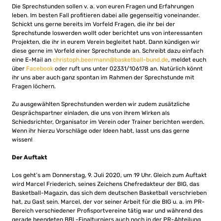
Die Sprechstunden sollen v. a. von euren Fragen und Erfahrungen
leben. Im besten Fall profitieren dabei alle gegenseitig voneinander.
Schickt uns gerne bereits im Vorfeld Fragen, die ihr bei der
Sprechstunde loswerden wollt oder berichtet uns von interessanten
Projekten, die ihr in eurem Verein begleitet habt. Dann kündigen wir
diese gerne im Vorfeld einer Sprechstunde an. Schreibt dazu einfach
eine E-Mail an
christoph.beermann@basketball-bund.de
, meldet euch
über
Facebook
oder ruft uns unter 02331/106178 an. Natürlich könnt
ihr uns aber auch ganz spontan im Rahmen der Sprechstunde mit
Fragen löchern.
Zu ausgewählten Sprechstunden werden wir zudem zusätzliche
Gesprächspartner einladen, die uns von ihrem Wirken als
Schiedsrichter, Organisator im Verein oder Trainer berichten werden.
Wenn ihr hierzu Vorschläge oder Ideen habt, lasst uns das gerne
wissen!
Der Auftakt
Los geht’s am Donnerstag, 9. Juli 2020, um 19 Uhr. Gleich zum Auftakt
wird Marcel Friederich, seines Zeichens Chefredakteur der BIG, das
Basketball-Magazin, das sich dem deutschen Basketball verschrieben
hat, zu Gast sein. Marcel, der vor seiner Arbeit für die BIG u. a. im PR-
Bereich verschiedener Profisportvereine tätig war und während des
gerade beendeten BBL-Finalturniers auch noch in der PR-Abteilung