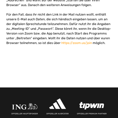
„Abbrechen“ und wählt auf der Website „starten Sie über Ihren
Browser“ aus. Danach den weiteren Anweisungen folgen.
Für den Fall, dass ihr nicht den Link in der Mail nutzen wollt, enthält
unsere E-Mail auch Daten, die sich händisch eingeben lassen, um an
der digitalen Sprechstunde teilzunehmen. Dafür nutzt ihr die Angaben
zu „Meeting-ID“ und „Passwort“. Diese könnt ihr, wenn ihr die Desktop-
Version von Zoom bzw. die App benutzt, nach Start des Programms
unter „Beitreten“ eingeben. Wollt ihr die Daten nutzen und über euren
Browser teilnehmen, so ist dies über
https://zoom.us/join
möglich.
OFFIZIELLER HAUPTSPONSOR
OFFIZIELLER AUSRÜSTER
OFFIZIELLER PREMIUM-PARTNER