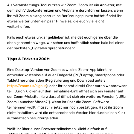
Als Veranstaltungs-Tool nutzen wir Zoom. Zoom ist ein Anbieter, mit
dem sich Videokonferenzen und Webinare durchführen lassen. Wenn
ihr mit Zoom bislang noch keine Berührungspunkte hattet, findet ihr
etwas weiter unten ein paar Hinweise, die euch vielleicht
weiterhelfen.
Falls euch etwas unklar geblieben ist, meldet euch gerne über die
oben genannten Wege. Wir sehen uns hoffentlich schon bald bei einer
der nächsten „Digitalen Sprechstunden“.
Tipps & Tricks zu ZOOM
Eine Desktop-Version von Zoom bzw. eine Zoom-App könnt ihr
entweder kostenlos auf euer Endgerät (PC/Laptop, Smartphone oder
Tablet) herunterladen (Registrierung und Download unter:
https://zoom.us/signup
), oder ihr nehmt direkt über euren Webbrowser
teil. Durch Klicken auf den Teilnahme-Link öffnet sich ein Fenster auf
der Zoom-Website. Kurz darauf öffnet sich ein weiteres Fenster („URL:
Zoom Launcher öffnen?“). Wenn ihr über die Zoom-Software
teilnehmen wollt, müsst ihr jetzt nur noch bestätigen. Habt ihr Zoom
nicht installiert, wird die entsprechende Version hier durch einen Klick
automatisch heruntergeladen.
Wollt ihr über euren Browser teilnehmen, klickt einfach auf