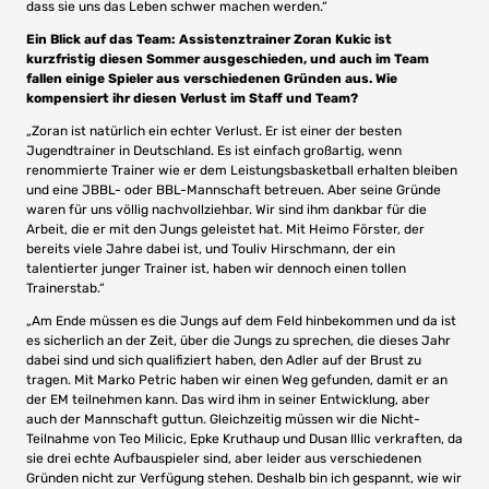
dass sie uns das Leben schwer machen werden.“
Ein Blick auf das Team: Assistenztrainer Zoran Kukic ist
kurzfristig diesen Sommer ausgeschieden, und auch im Team
fallen einige Spieler aus verschiedenen Gründen aus. Wie
kompensiert ihr diesen Verlust im Staff und Team?
„Zoran ist natürlich ein echter Verlust. Er ist einer der besten
Jugendtrainer in Deutschland. Es ist einfach großartig, wenn
renommierte Trainer wie er dem Leistungsbasketball erhalten bleiben
und eine JBBL- oder BBL-Mannschaft betreuen. Aber seine Gründe
waren für uns völlig nachvollziehbar. Wir sind ihm dankbar für die
Arbeit, die er mit den Jungs geleistet hat. Mit Heimo Förster, der
bereits viele Jahre dabei ist, und Touliv Hirschmann, der ein
talentierter junger Trainer ist, haben wir dennoch einen tollen
Trainerstab.“
„Am Ende müssen es die Jungs auf dem Feld hinbekommen und da ist
es sicherlich an der Zeit, über die Jungs zu sprechen, die dieses Jahr
dabei sind und sich qualifiziert haben, den Adler auf der Brust zu
tragen. Mit Marko Petric haben wir einen Weg gefunden, damit er an
der EM teilnehmen kann. Das wird ihm in seiner Entwicklung, aber
auch der Mannschaft guttun. Gleichzeitig müssen wir die Nicht-
Teilnahme von Teo Milicic, Epke Kruthaup und Dusan Illic verkraften, da
sie drei echte Aufbauspieler sind, aber leider aus verschiedenen
Gründen nicht zur Verfügung stehen. Deshalb bin ich gespannt, wie wir