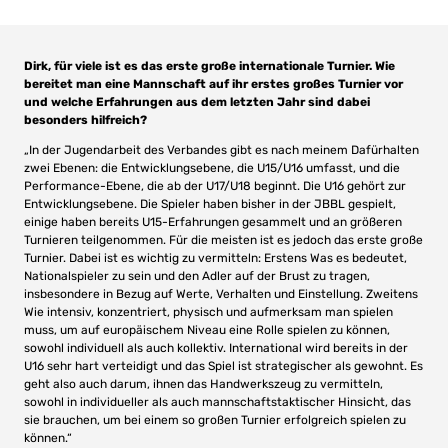
Dirk, für viele ist es das erste große internationale Turnier. Wie
bereitet man eine Mannschaft auf ihr erstes großes Turnier vor
und welche Erfahrungen aus dem letzten Jahr sind dabei
besonders hilfreich?
„In der Jugendarbeit des Verbandes gibt es nach meinem Dafürhalten
zwei Ebenen: die Entwicklungsebene, die U15/U16 umfasst, und die
Performance-Ebene, die ab der U17/U18 beginnt. Die U16 gehört zur
Entwicklungsebene. Die Spieler haben bisher in der JBBL gespielt,
einige haben bereits U15-Erfahrungen gesammelt und an größeren
Turnieren teilgenommen. Für die meisten ist es jedoch das erste große
Turnier. Dabei ist es wichtig zu vermitteln: Erstens Was es bedeutet,
Nationalspieler zu sein und den Adler auf der Brust zu tragen,
insbesondere in Bezug auf Werte, Verhalten und Einstellung. Zweitens
Wie intensiv, konzentriert, physisch und aufmerksam man spielen
muss, um auf europäischem Niveau eine Rolle spielen zu können,
sowohl individuell als auch kollektiv. International wird bereits in der
U16 sehr hart verteidigt und das Spiel ist strategischer als gewohnt. Es
geht also auch darum, ihnen das Handwerkszeug zu vermitteln,
sowohl in individueller als auch mannschaftstaktischer Hinsicht, das
sie brauchen, um bei einem so großen Turnier erfolgreich spielen zu
können.“