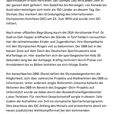
Sportmuseum in Köln vertreten. Der Olympic Day wird jedes Jahr in
der ganzen Welt gefeiert. Von Südafrika bis Norwegen, von Kanada bis
Australien beteiligen sich mehr als 130 Länder an diesem Tag. Der
Olympic Day markiert den Gründungstag des Internationalen
Olympischen Komitees (IOC) am 23. Juni 1894 und wurde vom IOC
initiiert.
Nach einer offiziellen Begrüßung durch die DOA-Vorsitzende Prof. Dr.
Gudrun Doll-Tepper eröffneten die Stände. In fünf Feldern versuchten
hier die teilnehmenden Kinder und Jugendlichen, ihre Stempelkarte
mit den Olympischen Ringen voll zu bekommen. Der DBB bot in der
blauen Zone auf dem Dach des Deutschen Sportmuseums eine
Wurfanlage an. Hier duellierten sich die sportbegeisterten Kids 30
Sekunden lang bei der Korbjagd. Kräftig motiviert durch Preise von
Armbändern bis zu Bällen leisteten sie sich hitzige Duelle.
Am benachbarten DBB-Stand hatten die Olympiabegeisterten die
Möglichkeit, sich über zahlreiche Projekte und Maßnahmen des DBB zu
informieren. Unter anderem zeigte Referentin Johanna Keilwitz die
Aktionen des DBB im Bereich des Engagier-Dich-Projekts auf.
Unterstützt wurde sie dabei durch den Bundesfreiwilligendienstler
Lukas Tenelsen. Für reichlich Gesprächsstoff sorgte in diesem Jahr
zudem die Aufnahme von 3×3 ins olympische Sportartenprogramm.
Dies beschloss das IOC Anfang des Monats und präsentierte damit ein
neues zusätzliches Wettkampfformat bei den kommenden