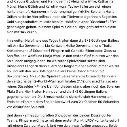
und Klaudia Grudzien und Hannover mit Alexandra Wilke, Katharina
Müller, Marie Gülich und Karolin-Ivonn Tzokov lieferten sich einen
harten Kampf. Hannover mit der ehemaligen WNBA-Spielerin Marie
Gülich hatte im Viertelfinale noch die Titelverteidigerinnen Eaglettes
Gold ausgeschaltet, musste sich im Halbfinale aber Düsseldorf LFDY
geschlagen geben. In einem Spiel mit vielen Highlights setzten diese
sich mit 14:7 durch.
Im zweiten Halbfinale des Tages trafen dann die 3×3 Göttingen Ballers
mit Annika Oevermann, Lia Kentzler, Meike Oevermann und Thalia
Kretschmar auf Düsseldorf Flingern mit Carlotta Ellenrieder, Jessika
Schiffer, Lea Wolff und Marja Wahl. In den ersten fünf Minuten war das
Spiel noch ausgeglichen. Im weiteren Spielverlauf setzte sich
Düsseldorf Flingern dann allerdings langsam aber sicher immer weiter
ab und ließ den 3×3 Göttingen Ballers keine Chance mehr. 3,3
Sekunden vor Ablauf der Spielzeit versenkten die Düsseldorferinnen
den entscheiden 2-Punkt-Wurf zum finalen 21:12 und machten so ein
reines Düsseldorf-Finale klar. Vor diesem stand aber noch das Spiel um
Platz 3 an. Hier trafen Hannover und die 3×3 Göttingen Ballers
gegeneinander an. Die Bronzemedaille sicherte sich Hannover am
Ende deutlich mit dem finalen Korbwurf zum 21:10 schon 50 Sekunden
vor Ablauf der Spielzeit.
Und dann kam es zum großen Showdown der beiden Düsseldorfer
Teams. Flingern eröffnete mit dem ersten Punkt, LFDY konterte sofort
mit einem Zweipunktwurf. Und von da an war Action angesagt. Beide