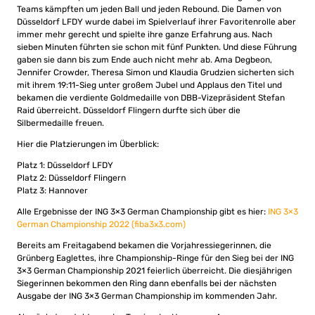
Teams kämpften um jeden Ball und jeden Rebound. Die Damen von
Düsseldorf LFDY wurde dabei im Spielverlauf ihrer Favoritenrolle aber
immer mehr gerecht und spielte ihre ganze Erfahrung aus. Nach
sieben Minuten führten sie schon mit fünf Punkten. Und diese Führung
gaben sie dann bis zum Ende auch nicht mehr ab. Ama Degbeon,
Jennifer Crowder, Theresa Simon und Klaudia Grudzien sicherten sich
mit ihrem 19:11-Sieg unter großem Jubel und Applaus den Titel und
bekamen die verdiente Goldmedaille von DBB-Vizepräsident Stefan
Raid überreicht. Düsseldorf Flingern durfte sich über die
Silbermedaille freuen.
Hier die Platzierungen im Überblick:
Platz 1: Düsseldorf LFDY
Platz 2: Düsseldorf Flingern
Platz 3: Hannover
Alle Ergebnisse der ING 3×3 German Championship gibt es hier:
ING 3×3
German Championship 2022 (fiba3x3.com)
Bereits am Freitagabend bekamen die Vorjahressiegerinnen, die
Grünberg Eaglettes, ihre Championship-Ringe für den Sieg bei der ING
3×3 German Championship 2021 feierlich überreicht. Die diesjährigen
Siegerinnen bekommen den Ring dann ebenfalls bei der nächsten
Ausgabe der ING 3×3 German Championship im kommenden Jahr.