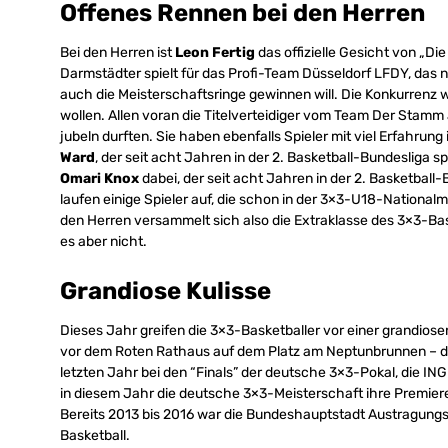
Offenes Rennen bei den Herren
Bei den Herren ist
Leon Fertig
das offizielle Gesicht von „Die
Darmstädter spielt für das Profi-Team Düsseldorf LFDY, das
auch die Meisterschaftsringe gewinnen will. Die Konkurrenz wi
wollen. Allen voran die Titelverteidiger vom Team Der Stamm 
jubeln durften. Sie haben ebenfalls Spieler mit viel Erfahrung
Ward
, der seit acht Jahren in der 2. Basketball-Bundesliga s
Omari Knox
dabei, der seit acht Jahren in der 2. Basketball
laufen einige Spieler auf, die schon in der 3×3-U18-Nationa
den Herren versammelt sich also die Extraklasse des 3×3-Baske
es aber nicht.
Grandiose Kulisse
Dieses Jahr greifen die 3×3-Basketballer vor einer grandiosen
vor dem Roten Rathaus auf dem Platz am Neptunbrunnen – d
letzten Jahr bei den “Finals” der deutsche 3×3-Pokal, die IN
in diesem Jahr die deutsche 3×3-Meisterschaft ihre Premiere
Bereits 2013 bis 2016 war die Bundeshauptstadt Austragung
Basketball.