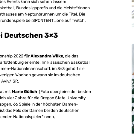
 des Events kann sich sehen lassen:
ketball, Bundesligaprofis und die Meiste*rinnen
athauses am Neptunbrunnen um die Titel. Die
orrundenspiele bei SPONTENT_one auf Twitch.
ei Deutschen 3×3
onship 2022 für
Alexandra Wilke
, die das
arlottenburg erlernte. Im klassischen Basketball
men-Nationalmannschaft, im 3×3 gehört sie
 wenigen Wochen gewann sie im deutschen
 Aviv/ISR.
hat mit
Marie Gülich
(Foto oben) eine der besten
ch vier Jahre für die Oregon State University
ezogen. 66 Spiele in der höchsten Damen-
t ist das Feld der Damen bei den deutschen
enden Nationalspieler*innen,