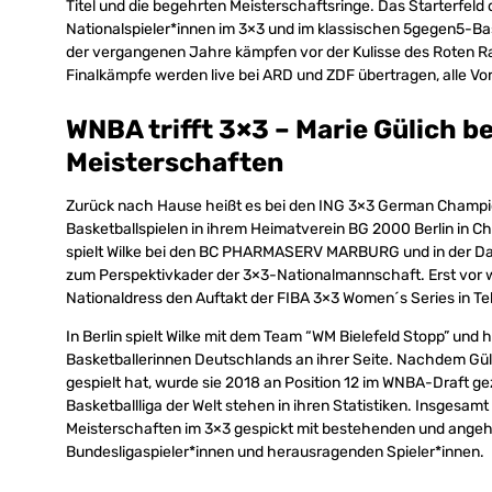
Titel und die begehrten Meisterschaftsringe. Das Starterfeld
Nationalspieler*innen im 3×3 und im klassischen 5gegen5-Bas
der vergangenen Jahre kämpfen vor der Kulisse des Roten R
Finalkämpfe werden live bei ARD und ZDF übertragen, alle V
WNBA trifft 3×3 – Marie Gülich b
Meisterschaften
Zurück nach Hause heißt es bei den ING 3×3 German Champi
Basketballspielen in ihrem Heimatverein BG 2000 Berlin in Ch
spielt Wilke bei den BC PHARMASERV MARBURG und in der Da
zum Perspektivkader der 3×3-Nationalmannschaft. Erst vor
Nationaldress den Auftakt der FIBA 3×3 Women´s Series in Tel
In Berlin spielt Wilke mit dem Team “WM Bielefeld Stopp” und 
Basketballerinnen Deutschlands an ihrer Seite. Nachdem Güli
gespielt hat, wurde sie 2018 an Position 12 im WNBA-Draft g
Basketballliga der Welt stehen in ihren Statistiken. Insgesam
Meisterschaften im 3×3 gespickt mit bestehenden und angeh
Bundesligaspieler*innen und herausragenden Spieler*innen.