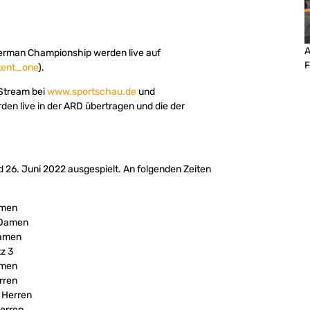
A
German Championship werden live auf
F
tent_one
).
 Stream bei
www.sportschau.de
und
den live in der ARD übertragen und die der
 26. Juni 2022 ausgespielt. An folgenden Zeiten
amen
e Damen
Damen
tz 3
amen
rren
e Herren
Herren