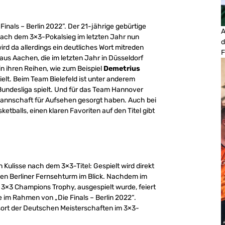
 Finals – Berlin 2022”. Der 21-jährige gebürtige
A
 nach dem 3×3-Pokalsieg im letzten Jahr nun
d
rd da allerdings ein deutliches Wort mitreden
F
aus Aachen, die im letzten Jahr in Düsseldorf
 in ihren Reihen, wie zum Beispiel
Demetrius
pielt. Beim Team Bielefeld ist unter anderem
-Bundesliga spielt. Und für das Team Hannover
lmannschaft für Aufsehen gesorgt haben. Auch bei
tballs, einen klaren Favoriten auf den Titel gibt
 Kulisse nach dem 3×3-Titel: Gespielt wird direkt
en Berliner Fernsehturm im Blick. Nachdem im
G 3×3 Champions Trophy, ausgespielt wurde, feiert
 im Rahmen von „Die Finals – Berlin 2022“.
sort der Deutschen Meisterschaften im 3×3-