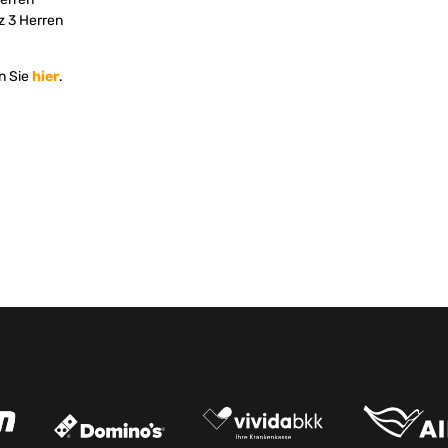
tz 3 Herren
en Sie
hier
.