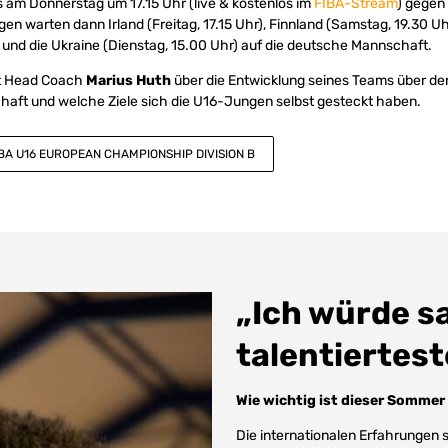
 am Donnerstag um 17.15 Uhr (live & kostenlos im
FIBA-Stream
) gegen 
en warten dann Irland (Freitag, 17.15 Uhr), Finnland (Samstag, 19.30 U
 und die Ukraine (Dienstag, 15.00 Uhr) auf die deutsche Mannschaft.
ht Head Coach
Marius Huth
über die Entwicklung seines Teams über de
haft und welche Ziele sich die U16-Jungen selbst gesteckt haben.
IBA U16 EUROPEAN CHAMPIONSHIP DIVISION B
„Ich würde sa
talentiertes
Wie wichtig ist dieser Sommer 
Die internationalen Erfahrungen s