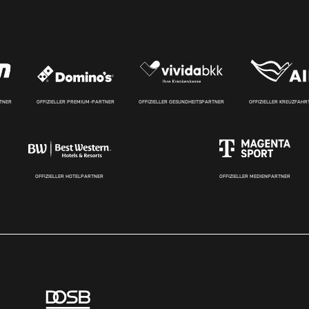
RTNER
OFFIZIELLER PREMIUM-PARTNER
OFFIZIELLER GESUNDHEITSPARTNER
OFFIZIELLER KREUZFAH
OFFIZIELLER HOTELPARTNER
OFFIZIELLER MEDIENPARTNER