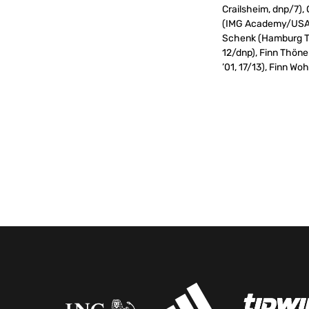
Crailsheim, dnp/7), 
(IMG Academy/USA, 
Schenk (Hamburg To
12/dnp), Finn Thön
’01, 17/13), Finn Wo