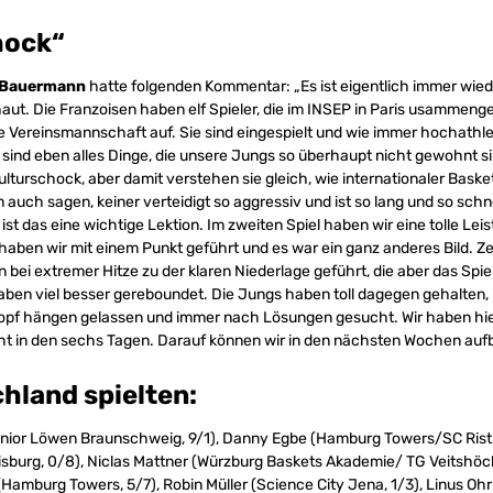
hock“
 Bauermann
hatte folgenden Kommentar: „Es ist eigentlich immer wiede
ut. Die Franzoisen haben elf Spieler, die im INSEP in Paris usammenge
ne Vereinsmannschaft auf. Sie sind eingespielt und wie immer hochathlet
 sind eben alles Dinge, die unsere Jungs so überhaupt nicht gewohnt si
lturschock, aber damit verstehen sie gleich, wie internationaler Basket
auch sagen, keiner verteidigt so aggressiv und ist so lang und so schne
ist das eine wichtige Lektion. Im zweiten Spiel haben wir eine tolle Le
t haben wir mit einem Punkt geführt und es war ein ganz anderes Bild. Z
n bei extremer Hitze zu der klaren Niederlage geführt, die aber das Spie
aben viel besser gereboundet. Die Jungs haben toll dagegen gehalten, ic
Kopf hängen gelassen und immer nach Lösungen gesucht. Wir haben hi
ht in den sechs Tagen. Darauf können wir in den nächsten Wochen auf
hland spielten:
nior Löwen Braunschweig, 9/1), Danny Egbe (Hamburg Towers/SC Rist W
isburg, 0/8), Niclas Mattner (Würzburg Baskets Akademie/ TG Veitshö
(Hamburg Towers, 5/7), Robin Müller (Science City Jena, 1/3), Linus Oh