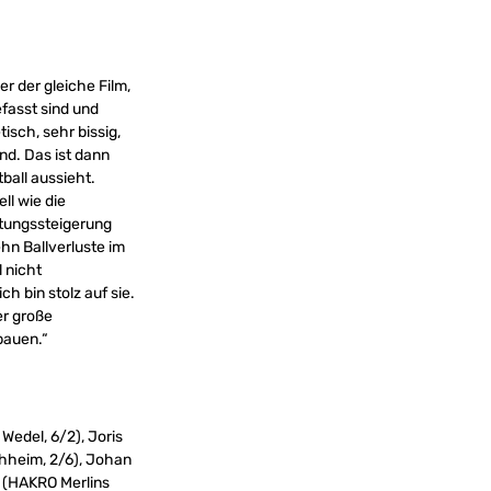
r der gleiche Film,
fasst sind und
isch, sehr bissig,
nd. Das ist dann
ball aussieht.
ll wie die
istungssteigerung
ehn Ballverluste im
l nicht
h bin stolz auf sie.
er große
bauen.“
edel, 6/2), Joris
chheim, 2/6), Johan
r (HAKRO Merlins