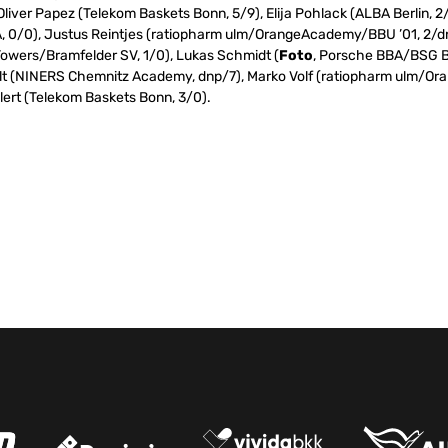
Oliver Papez (Telekom Baskets Bonn, 5/9), Elija Pohlack (ALBA Berlin, 2
0/0), Justus Reintjes (ratiopharm ulm/OrangeAcademy/BBU ’01, 2/dn
wers/Bramfelder SV, 1/0), Lukas Schmidt (
Foto
, Porsche BBA/BSG B
elt (NINERS Chemnitz Academy, dnp/7), Marko Volf (ratiopharm ulm
hlert (Telekom Baskets Bonn, 3/0).