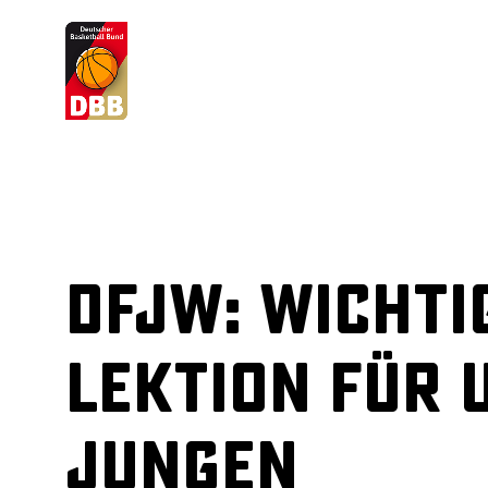
Suchvorschläge
Lorem Ipsum
Dolor Sit
Amet Valputo
DFJW: Wichti
Lektion für 
Jungen