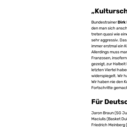
„Kultursc
Bundestrainer
Dirk
den man sich anscha
treten quasi wie ei
sehr aggressiv. Das
immer erstmal ein Ku
Allerdings muss man 
Franzosen, insofern 
gezeigt, zur Halbei
letzten Viertel habe
widerspiegelt. Wir h
Wir haben nie den 
Fortschritte gemac
Für Deutsc
Jaron Braun (SG Ju
Maciulis (Basket Du
Friedrich Meinberg 