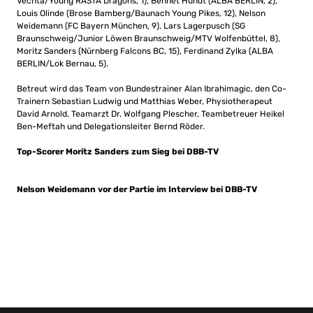
Vechta/Young RASTA Dragons, 1), Bennet Hundt (ALBA BERLIN, 2),
Louis Olinde (Brose Bamberg/Baunach Young Pikes, 12), Nelson
Weidemann (FC Bayern München, 9), Lars Lagerpusch (SG
Braunschweig/Junior Löwen Braunschweig/MTV Wolfenbüttel, 8),
Moritz Sanders (Nürnberg Falcons BC, 15), Ferdinand Zylka (ALBA
BERLIN/Lok Bernau, 5).
Betreut wird das Team von Bundestrainer Alan Ibrahimagic, den Co-
Trainern Sebastian Ludwig und Matthias Weber, Physiotherapeut
David Arnold, Teamarzt Dr. Wolfgang Plescher, Teambetreuer Heikel
Ben-Meftah und Delegationsleiter Bernd Röder.
Top-Scorer Moritz Sanders zum Sieg bei DBB-TV
Nelson Weidemann vor der Partie im Interview bei DBB-TV