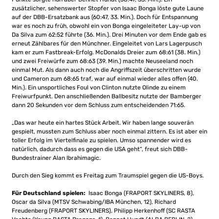
zusätzlicher, sehenswerter Stopfer von Isaac Bonga löste gute Laune
auf der DBB-Ersatzbank aus (60:47, 33. Min.). Doch für Entspannung
war es noch zu früh, obwohl ein von Bonga eingeleiteter Lay-up von
Da Silva zum 62:52 führte (36. Min.). Drei Minuten vor dem Ende gab es
erneut Zählbares für den Münchner. Eingeleitet von Lars Lagerpusch
kam er zum Fastbreak-Erfolg. McDonalds Dreier zum 68:61 (38. Min.)
und zwei Freiwürfe zum 68:63 (39. Min.) machte Neuseeland noch
einmal Mut. Als dann auch noch die Angriffszeit überschritten wurde
und Cameron zum 68:65 traf, war auf einmal wieder alles offen (40.
Min.). Ein unsportliches Foul von Clinton nutzte Olinde zu einem
Freiwurfpunkt. Den anschließenden Ballbesitz nutzte der Bamberger
dann 20 Sekunden vor dem Schluss zum entscheidenden 71:65.
„Das war heute ein hartes Stück Arbeit. Wir haben lange souverän
gespielt, mussten zum Schluss aber noch einmal zittern. Es ist aber ein
toller Erfolg im Viertelfinale zu spielen. Umso spannender wird es
natürlich, dadurch dass es gegen die USA geht“, freut sich DBB-
Bundestrainer Alan Ibrahimagic.
Durch den Sieg kommt es Freitag zum Traumspiel gegen die US-Boys.
Für Deutschland spielen:
Isaac Bonga (FRAPORT SKYLINERS, 8),
Oscar da Silva (MTSV Schwabing/IBA München, 12), Richard
Freudenberg (FRAPORT SKYLINERS), Philipp Herkenhoff (SC RASTA