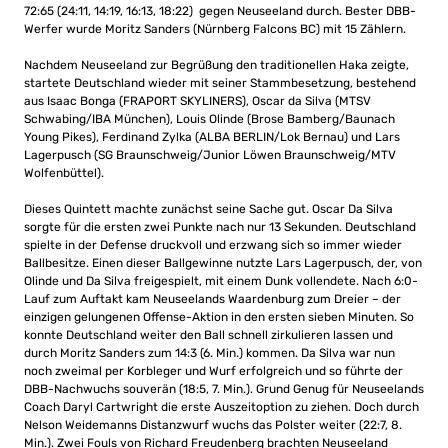
72:65 (24:11, 14:19, 16:13, 18:22) gegen Neuseeland durch. Bester DBB-
Werfer wurde Moritz Sanders (Nürnberg Falcons BC) mit 15 Zählern.
Nachdem Neuseeland zur Begrüßung den traditionellen Haka zeigte,
startete Deutschland wieder mit seiner Stammbesetzung, bestehend
aus Isaac Bonga (FRAPORT SKYLINERS), Oscar da Silva (MTSV
Schwabing/IBA München), Louis Olinde (Brose Bamberg/Baunach
Young Pikes), Ferdinand Zylka (ALBA BERLIN/Lok Bernau) und Lars
Lagerpusch (SG Braunschweig/Junior Löwen Braunschweig/MTV
Wolfenbüttel).
Dieses Quintett machte zunächst seine Sache gut. Oscar Da Silva
sorgte für die ersten zwei Punkte nach nur 13 Sekunden. Deutschland
spielte in der Defense druckvoll und erzwang sich so immer wieder
Ballbesitze. Einen dieser Ballgewinne nutzte Lars Lagerpusch, der, von
Olinde und Da Silva freigespielt, mit einem Dunk vollendete. Nach 6:0-
Lauf zum Auftakt kam Neuseelands Waardenburg zum Dreier – der
einzigen gelungenen Offense-Aktion in den ersten sieben Minuten. So
konnte Deutschland weiter den Ball schnell zirkulieren lassen und
durch Moritz Sanders zum 14:3 (6. Min.) kommen. Da Silva war nun
noch zweimal per Korbleger und Wurf erfolgreich und so führte der
DBB-Nachwuchs souverän (18:5, 7. Min.). Grund Genug für Neuseelands
Coach Daryl Cartwright die erste Auszeitoption zu ziehen. Doch durch
Nelson Weidemanns Distanzwurf wuchs das Polster weiter (22:7, 8.
Min.). Zwei Fouls von Richard Freudenberg brachten Neuseeland