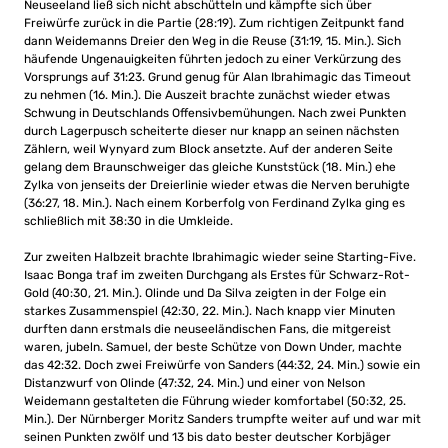
Neuseeland ließ sich nicht abschütteln und kämpfte sich über
Freiwürfe zurück in die Partie (28:19). Zum richtigen Zeitpunkt fand
dann Weidemanns Dreier den Weg in die Reuse (31:19, 15. Min.). Sich
häufende Ungenauigkeiten führten jedoch zu einer Verkürzung des
Vorsprungs auf 31:23. Grund genug für Alan Ibrahimagic das Timeout
zu nehmen (16. Min.). Die Auszeit brachte zunächst wieder etwas
Schwung in Deutschlands Offensivbemühungen. Nach zwei Punkten
durch Lagerpusch scheiterte dieser nur knapp an seinen nächsten
Zählern, weil Wynyard zum Block ansetzte. Auf der anderen Seite
gelang dem Braunschweiger das gleiche Kunststück (18. Min.) ehe
Zylka von jenseits der Dreierlinie wieder etwas die Nerven beruhigte
(36:27, 18. Min.). Nach einem Korberfolg von Ferdinand Zylka ging es
schließlich mit 38:30 in die Umkleide.
Zur zweiten Halbzeit brachte Ibrahimagic wieder seine Starting-Five.
Isaac Bonga traf im zweiten Durchgang als Erstes für Schwarz-Rot-
Gold (40:30, 21. Min.). Olinde und Da Silva zeigten in der Folge ein
starkes Zusammenspiel (42:30, 22. Min.). Nach knapp vier Minuten
durften dann erstmals die neuseeländischen Fans, die mitgereist
waren, jubeln. Samuel, der beste Schütze von Down Under, machte
das 42:32. Doch zwei Freiwürfe von Sanders (44:32, 24. Min.) sowie ein
Distanzwurf von Olinde (47:32, 24. Min.) und einer von Nelson
Weidemann gestalteten die Führung wieder komfortabel (50:32, 25.
Min.). Der Nürnberger Moritz Sanders trumpfte weiter auf und war mit
seinen Punkten zwölf und 13 bis dato bester deutscher Korbjäger