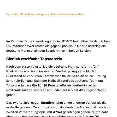
Deutsche U17-Mädchen steigern sich im zweiten Spanien-Test
Im Rahmen der Vorbereitung auf die U17-WM bestritten die deutschen
U17-Mädchen zwei Testspiele gegen Spanien. In Madrid unterlag die
deutsche Mannschaft den Spanierinnen in beiden Spielen.
Gierlich zweifache Topscorerin
Nach dem ersten Viertel lag die deutsche Mannschaft mit fünf
Punkten zurück. Auch im zweiten Viertel gelang es nicht, den
Rückstand zu verkürzen. Stattdessen baute
Spanien
seine Führung
kontinuierlich aus. Nach der Halbzeit fand das deutsche Team um
Topscorerin Lara Gierlich (8 Punkte) offensiv weiterhin keinen
Rhythmus und musste sich am Ende deutlich mit
43:80
geschlagen
geben.
Das zweite Spiel gegen
Spanien
nahm einen anderen Verlauf als die
erste Begegnung. Zwar musste sich die deutsche Mannschaft auch im
zweiten Vorbereitungsspiel mit
47:63
geschlagen geben, zeigte dabei
aber vor allem defensiv eine klare Steigerung. Lara Gierlich (18