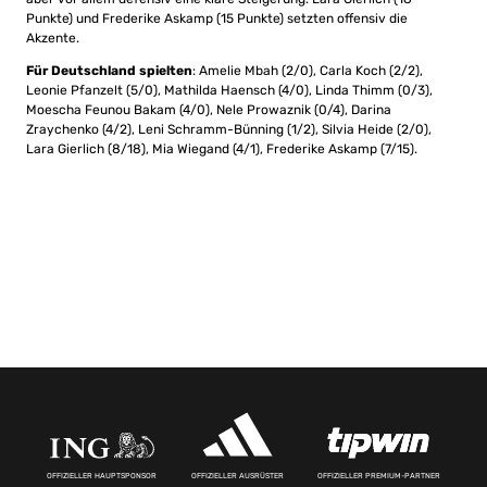
Punkte) und Frederike Askamp (15 Punkte) setzten offensiv die
Akzente.
Für Deutschland spielten
: Amelie Mbah (2/0), Carla Koch (2/2),
Leonie Pfanzelt (5/0), Mathilda Haensch (4/0), Linda Thimm (0/3),
Moescha Feunou Bakam (4/0), Nele Prowaznik (0/4), Darina
Zraychenko (4/2), Leni Schramm-Bünning (1/2), Silvia Heide (2/0),
Lara Gierlich (8/18), Mia Wiegand (4/1), Frederike Askamp (7/15).
OFFIZIELLER HAUPTSPONSOR
OFFIZIELLER AUSRÜSTER
OFFIZIELLER PREMIUM-PARTNER