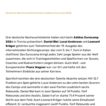
Deutsche Nachwuchstalente beim Adidas Eurocamp 2026
Drei deutsche Nachwuchstalente haben sich beim
Adidas Eurocamp
202
6 in Treviso präsentiert.
Daniel Biel
,
Lucai Anderson
und
Leonard
Kröger
gehörten zum Teilnehmerfeld der 19. Ausgabe des
internationalen Sichtungscamps, das vom 5. bis 7. Juni in Italien
stattfand. Das Eurocamp bringt jedes Jahr junge Spieler aus der Welt
zusammen, die sich in Trainingseinheiten und Spielformen vor Scouts,
Coaches und Klubvertretern zeigen können. Auch Welt- und
Europameister
Franz Wagner
war vor Ort und teilte mit den
Teilnehmern Einblicke aus seiner Karriere.
Sportlich konnten die drei deutschen Talente Akzente setzen: Mit 12,7
Punkten pro Spiel gehörte Lucai Anderson zu den zehn besten Scorern
des Camps und sammelte in den zwei Partien zusätzlich sechs
Rebounds. Daniel Biel kam in zwei Spielen auf 14 Punkte, fünf
Rebounds und drei Assists. Dabei traf er starke 71,4 Prozent seiner
Würfe aus dem Feld. Auch Leonard Kröger nutzte seine Einsatzzeit
effizient: Er verbuchte insgesamt zwölf Punkte, fünf Rebounds und