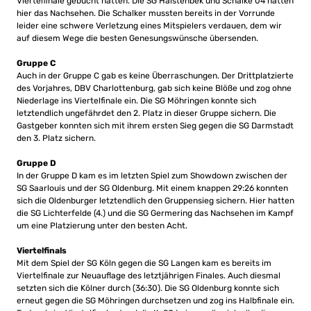
Viertelfinale gebucht hatten. Die SG Halstenbek und Schalke 04 hatten
hier das Nachsehen. Die Schalker mussten bereits in der Vorrunde
leider eine schwere Verletzung eines Mitspielers verdauen, dem wir
auf diesem Wege die besten Genesungswünsche übersenden.
Gruppe C
Auch in der Gruppe C gab es keine Überraschungen. Der Drittplatzierte
des Vorjahres, DBV Charlottenburg, gab sich keine Blöße und zog ohne
Niederlage ins Viertelfinale ein. Die SG Möhringen konnte sich
letztendlich ungefährdet den 2. Platz in dieser Gruppe sichern. Die
Gastgeber konnten sich mit ihrem ersten Sieg gegen die SG Darmstadt
den 3. Platz sichern.
Gruppe D
In der Gruppe D kam es im letzten Spiel zum Showdown zwischen der
SG Saarlouis und der SG Oldenburg. Mit einem knappen 29:26 konnten
sich die Oldenburger letztendlich den Gruppensieg sichern. Hier hatten
die SG Lichterfelde (4.) und die SG Germering das Nachsehen im Kampf
um eine Platzierung unter den besten Acht.
Viertelfinals
Mit dem Spiel der SG Köln gegen die SG Langen kam es bereits im
Viertelfinale zur Neuauflage des letztjährigen Finales. Auch diesmal
setzten sich die Kölner durch (36:30). Die SG Oldenburg konnte sich
erneut gegen die SG Möhringen durchsetzen und zog ins Halbfinale ein.