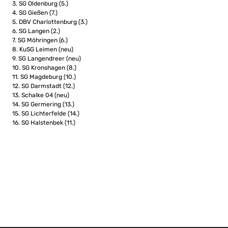
3. SG Oldenburg (5.)
4. SG Gießen (7.)
5. DBV Charlottenburg (3.)
6. SG Langen (2.)
7. SG Möhringen (6.)
8. KuSG Leimen (neu)
9. SG Langendreer (neu)
10. SG Kronshagen (8.)
11. SG Magdeburg (10.)
12. SG Darmstadt (12.)
13. Schalke 04 (neu)
14. SG Germering (13.)
15. SG Lichterfelde (14.)
16. SG Halstenbek (11.)