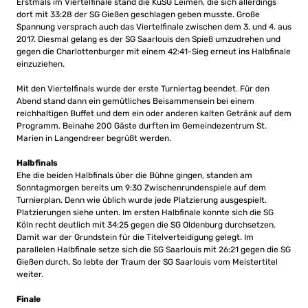
Erstmals im Viertelfinale stand die KuSG Leimen, die sich allerdings
dort mit 33:28 der SG Gießen geschlagen geben musste. Große
Spannung versprach auch das Viertelfinale zwischen dem 3. und 4. aus
2017. Diesmal gelang es der SG Saarlouis den Spieß umzudrehen und
gegen die Charlottenburger mit einem 42:41-Sieg erneut ins Halbfinale
einzuziehen.
Mit den Viertelfinals wurde der erste Turniertag beendet. Für den
Abend stand dann ein gemütliches Beisammensein bei einem
reichhaltigen Buffet und dem ein oder anderen kalten Getränk auf dem
Programm. Beinahe 200 Gäste durften im Gemeindezentrum St.
Marien in Langendreer begrüßt werden.
Halbfinals
Ehe die beiden Halbfinals über die Bühne gingen, standen am
Sonntagmorgen bereits um 9:30 Zwischenrundenspiele auf dem
Turnierplan. Denn wie üblich wurde jede Platzierung ausgespielt.
Platzierungen siehe unten. Im ersten Halbfinale konnte sich die SG
Köln recht deutlich mit 34:25 gegen die SG Oldenburg durchsetzen.
Damit war der Grundstein für die Titelverteidigung gelegt. Im
parallelen Halbfinale setze sich die SG Saarlouis mit 26:21 gegen die SG
Gießen durch. So lebte der Traum der SG Saarlouis vom Meistertitel
weiter.
Finale