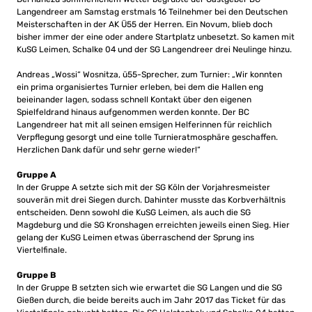
Langendreer am Samstag erstmals 16 Teilnehmer bei den Deutschen
Meisterschaften in der AK Ü55 der Herren. Ein Novum, blieb doch
bisher immer der eine oder andere Startplatz unbesetzt. So kamen mit
KuSG Leimen, Schalke 04 und der SG Langendreer drei Neulinge hinzu.
Andreas „Wossi“ Wosnitza, ü55-Sprecher, zum Turnier: „Wir konnten
ein prima organisiertes Turnier erleben, bei dem die Hallen eng
beieinander lagen, sodass schnell Kontakt über den eigenen
Spielfeldrand hinaus aufgenommen werden konnte. Der BC
Langendreer hat mit all seinen emsigen Helferinnen für reichlich
Verpflegung gesorgt und eine tolle Turnieratmosphäre geschaffen.
Herzlichen Dank dafür und sehr gerne wieder!“
Gruppe A
In der Gruppe A setzte sich mit der SG Köln der Vorjahresmeister
souverän mit drei Siegen durch. Dahinter musste das Korbverhältnis
entscheiden. Denn sowohl die KuSG Leimen, als auch die SG
Magdeburg und die SG Kronshagen erreichten jeweils einen Sieg. Hier
gelang der KuSG Leimen etwas überraschend der Sprung ins
Viertelfinale.
Gruppe B
In der Gruppe B setzten sich wie erwartet die SG Langen und die SG
Gießen durch, die beide bereits auch im Jahr 2017 das Ticket für das