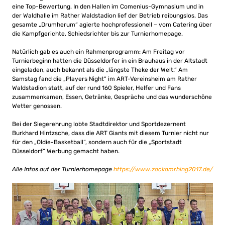
eine Top-Bewertung. In den Hallen im Comenius-Gymnasium und in
der Waldhalle im Rather Waldstadion lief der Betrieb reibungslos. Das
gesamte „Drumherum“ agierte hochprofessionell – vom Catering über
die Kampfgerichte, Schiedsrichter bis zur Turnierhomepage.
Natürlich gab es auch ein Rahmenprogramm: Am Freitag vor
Turnierbeginn hatten die Düsseldorfer in ein Brauhaus in der Altstadt
eingeladen, auch bekannt als die „längste Theke der Welt.“ Am
Samstag fand die „Players Night“ im ART-Vereinsheim am Rather
Waldstadion statt, auf der rund 160 Spieler, Helfer und Fans
zusammenkamen, Essen, Getränke, Gespräche und das wunderschöne
Wetter genossen.
Bei der Siegerehrung lobte Stadtdirektor und Sportdezernent
Burkhard Hintzsche, dass die ART Giants mit diesem Turnier nicht nur
für den „Oldie-Basketball“, sondern auch für die „Sportstadt
Düsseldorf“ Werbung gemacht haben.
Alle Infos auf der Turnierhomepage
https://www.zockamrhing2017.de/