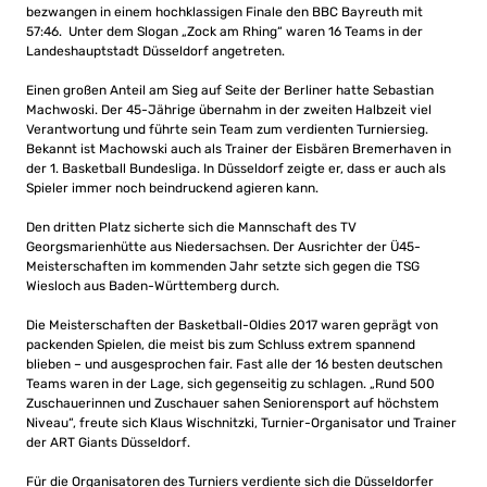
bezwangen in einem hochklassigen Finale den BBC Bayreuth mit
57:46. Unter dem Slogan „Zock am Rhing“ waren 16 Teams in der
Landeshauptstadt Düsseldorf angetreten.
Einen großen Anteil am Sieg auf Seite der Berliner hatte Sebastian
Machwoski. Der 45-Jährige übernahm in der zweiten Halbzeit viel
Verantwortung und führte sein Team zum verdienten Turniersieg.
Bekannt ist Machowski auch als Trainer der Eisbären Bremerhaven in
der 1. Basketball Bundesliga. In Düsseldorf zeigte er, dass er auch als
Spieler immer noch beindruckend agieren kann.
Den dritten Platz sicherte sich die Mannschaft des TV
Georgsmarienhütte aus Niedersachsen. Der Ausrichter der Ü45-
Meisterschaften im kommenden Jahr setzte sich gegen die TSG
Wiesloch aus Baden-Württemberg durch.
Die Meisterschaften der Basketball-Oldies 2017 waren geprägt von
packenden Spielen, die meist bis zum Schluss extrem spannend
blieben – und ausgesprochen fair. Fast alle der 16 besten deutschen
Teams waren in der Lage, sich gegenseitig zu schlagen. „Rund 500
Zuschauerinnen und Zuschauer sahen Seniorensport auf höchstem
Niveau“, freute sich Klaus Wischnitzki, Turnier-Organisator und Trainer
der ART Giants Düsseldorf.
Für die Organisatoren des Turniers verdiente sich die Düsseldorfer