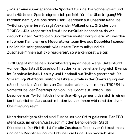
„3×3 ist eine super spannende Sportart für uns. Die Schnelligkeit und
auch Härte des Sports eignen sich perfekt für eine Übertragung! Wir
rechnen damit, viel positives User-Feedback auf unserem Kanal bei
Twitch zu generieren”, sagt Alexander Walkenhorst, Gründer von
TROPS4. „Die Kooperation freut uns natürlich besonders, da wir
dadurch unser Portfolio an Sportarten weiter vergrößern. Wir werden
mit einem Kamera- und Moderatorenteam live aus Düsseldorf senden
und ich bin sehr gespannt, wie unsere Community und die
Zuschauer*innen auf 3×3 reagieren”, so Walkenhorst weiter.
TROPS geht mit seinen Sportübertragungen neue Wege. Unterstützt
von der Sportstadt Düsseldorf hat der Kanal bereits erfolgreich Events
im Beachvolleyball, Hockey und Handball auf Twitch gestreamt. Die
Streaming-Plattform Twitch hat ihre Wurzeln in der Übertragung von
eSports und als Anbieter von Computerspiel-Livestreams. TROPS4 ist
Vorreiter bei der Übertragung von Live-Sport auf Twitch. Das
besondere an Twitch ist das hohe User-Engagement, das sich in einem
kontinuierlichen Austausch mit den Nutzer*innen während der Live-
Übertragung zeigt.
Nach derzeitigem Stand sind Zuschauer vor Ort zugelassen. Der DBB
steht dazu im engen Austausch mit den Behörden der Stadt
Düsseldorf. Der Eintritt ist für alle Zuschauer*innen vor Ort kostenlos
und nach Registrierung vor Ort über die Luca-App möglich. Alle