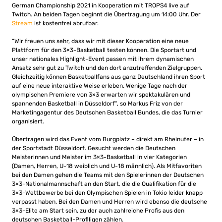
German Championship 2021 in Kooperation mit TROPS4 live auf
Twitch. An beiden Tagen beginnt die Übertragung um 14:00 Uhr. Der
Stream
ist kostenfrei abrufbar.
“Wir freuen uns sehr, dass wir mit dieser Kooperation eine neue
Plattform für den 3×3-Basketball testen können. Die Sportart und
unser nationales Highlight-Event passen mit ihrem dynamischen
Ansatz sehr gut zu Twitch und den dort anzutreffenden Zielgruppen.
Gleichzeitig können Basketballfans aus ganz Deutschland ihren Sport
auf eine neue interaktive Weise erleben. Wenige Tage nach der
olympischen Premiere von 3×3 erwarten wir spektakulären und
spannenden Basketball in Düsseldorf”, so Markus Friz von der
Marketingagentur des Deutschen Basketball Bundes, die das Turnier
organisiert.
Übertragen wird das Event vom Burgplatz – direkt am Rheinufer – in
der Sportstadt Düsseldorf. Gesucht werden die Deutschen
Meisterinnen und Meister im 3×3-Basketball in vier Kategorien
(Damen, Herren, U-18 weiblich und U-18 männlich). Als Mitfavoriten
bei den Damen gehen die Teams mit den Spielerinnen der Deutschen
3×3-Nationalmannschaft an den Start, die die Qualifikation für die
3×3-Wettbewerbe bei den Olympischen Spielen in Tokio leider knapp
verpasst haben. Bei den Damen und Herren wird ebenso die deutsche
3×3-Elite am Start sein, zu der auch zahlreiche Profis aus den
deutschen Basketball-Profiligen zählen.