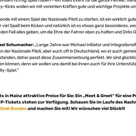
sam richtig Spaß haben – ein tolles Event für die ganze Familie. Ganz 
-Kicks wollen wir mit vereinten Kräften gute und wichtige Projekte un
nde mit einem Spiel der Nazionale Piloti zu starten, ist ein wirklich gu
 viel Spaß beim Kicken und natürlich ist es etwas ganz besonderes, we
eden Fall alles geben, um die Ehre der Fahrer oben zu halten und Dirks 
ael Schumacher:
„Lange Jahre war Michael Initiator und Integrationsf
en der Nazionale Piloti, aber auch oft in Deutschland, wo er auch gemei
rstanden, daher passt diese Zusammensetzung perfekt. Wir sind glückl
eten können, denn wir wollen uns damit bei ihnen auch für ihre Unterstü
ty-Spiel.“
s in Mainz attraktive Preise für Sie: Ein „Meet & Greet“ für eine 
IP-Tickets stehen zur Verfügung. Schauen Sie im Laufe des Nach
tball Bundes
und machen Sie mit! Wir wünschen viel Glück!!!