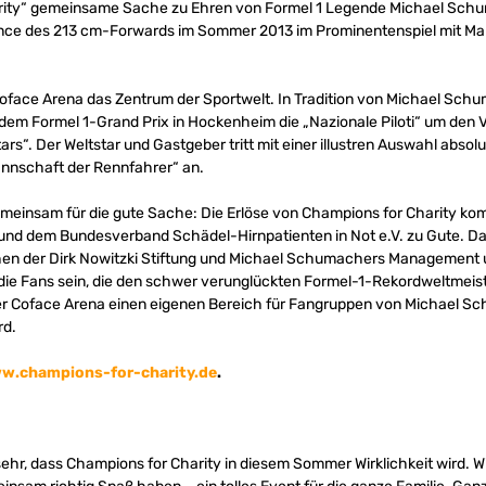
rity“ gemeinsame Sache zu Ehren von Formel 1 Legende Michael Schu
nce des 213 cm-Forwards im Sommer 2013 im Prominentenspiel mit Manu
 Coface Arena das Zentrum der Sportwelt. In Tradition von Michael Sch
or dem Formel 1-Grand Prix in Hockenheim die „Nazionale Piloti“ um den
Stars“. Der Weltstar und Gastgeber tritt mit einer illustren Auswahl abso
nnschaft der Rennfahrer“ an.
emeinsam für die gute Sache: Die Erlöse von Champions for Charity k
V. und dem Bundesverband Schädel-Hirnpatienten in Not e.V. zu Gute. Da
en der Dirk Nowitzki Stiftung und Michael Schumachers Management 
die Fans sein, die den schwer verunglückten Formel-1-Rekordweltmeis
der Coface Arena einen eigenen Bereich für Fangruppen von Michael S
rd.
w.champions-for-charity.de
.
sehr, dass Champions for Charity in diesem Sommer Wirklichkeit wird. W