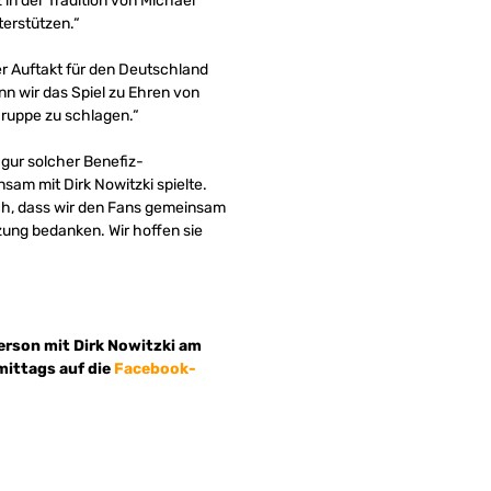
in der Tradition von Michael
terstützen.“
ter Auftakt für den Deutschland
nn wir das Spiel zu Ehren von
Gruppe zu schlagen.“
igur solcher Benefiz-
nsam mit Dirk Nowitzki spielte.
ich, dass wir den Fans gemeinsam
tzung bedanken. Wir hoffen sie
Person mit Dirk Nowitzki am
mittags auf die
Facebook-