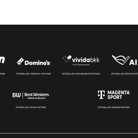
RTNER
OFFIZIELLER PREMIUM-PARTNER
OFFIZIELLER GESUNDHEITSPARTNER
OFFIZIELLER KREUZFAH
OFFIZIELLER HOTELPARTNER
OFFIZIELLER MEDIENPARTNER