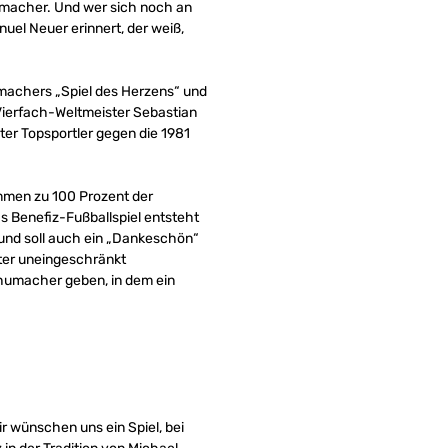
macher. Und wer sich noch an
el Neuer erinnert, der weiß,
umachers „Spiel des Herzens“ und
 Vierfach-Weltmeister Sebastian
luter Topsportler gegen die 1981
ommen zu 100 Prozent der
s Benefiz-Fußballspiel entsteht
und soll auch ein „Dankeschön“
ter uneingeschränkt
chumacher geben, in dem ein
ir wünschen uns ein Spiel, bei