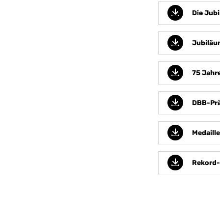
Die Jub
Jubiläu
75 Jahr
DBB-Prä
Medaill
Rekord-