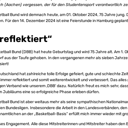
h (Aachen) vergessen, der für den Studentensport verantwortlich ze
ball Bund wird demnach heute, am 01. Oktober 2024, 75 Jahre jung. Di
n. Für den 14. Dezember 2024 ist eine Feierstunde in Hamburg geplant
reflektiert“
tball Bund (DBB) hat heute Geburtstag und wird 75 Jahre alt. Am 1. 
rf aus der Taufe gehoben. In den vergangenen mehr als sieben Jahrze
iert!
utschland hat zahlreiche tolle Erfolge gefeiert, gute und schlechte Zeit
h immer reflektiert und somit weiterentwickelt und verbessert. Das alle
en Verband wie unserem ‚DBB‘ dazu. Natürlich freut es mich sehr, dass 
n Jubiläums eine so erfolgreiche Phase erleben dürfen.
tball Bund ist aber weitaus mehr als seine sympathischen Nationalm
en Bundesligen. Insbesondere die Arbeit in den Landesverbänden, den 
namtlichen an der „Basketball-Basis“ erfüllt mich immer wieder mit gr
eses Engagement. Alle diese Mitstreiterinnen und Mitstreiter haben den B