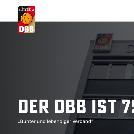
Suchvorschläge
Lorem Ipsum
Dolor Sit
Amet Valputo
Der DBB ist 
„Bunter und lebendiger Verband“