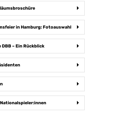
iläumsbroschüre
msfeier in Hamburg: Fotoauswahl
e DBB – Ein Rückblick
sidenten
en
Nationalspieler:innen