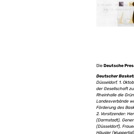
Die
Deutsche Pres
Deutscher Basket
Düsseldorf, 1. Okt
der Gesellschaft z
Rheinhalle die Grü
Landesverbände wäh
Förderung des Bask
2. Vorsitzender: H
(Darmstadt), Genera
(Düsseldorf), Frau
Häusler (Wuppertal)