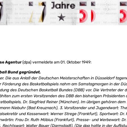
se Agentur
(dpa) vermeldete am 01. Oktober 1949:
ball Bund gegründet.
ober. Die aus Anlaß der Deutschen Meisterschaften in Düsseldorf tage
ur Förderung des Basketballspiels nahm am Samstagmorgen in der Düs
ndung des Deutschen Basketball Bundes (DBB) vor. Die Vertreter der
lten zum ersten Vorsitzenden des DBB den bisherigen Präsidenten d
etballspiels, Dr. Siegfried Reiner (München). Im übrigen gehören de
ermann Niebuhr (Bad Kreuznach), 3. Vorsitzender und Jugendwart: Th
lsekretär und Kassenwart: Werner Strege (Frankfurt), Sportwart: Dr. 
enwärtin: Frau Dr. Ruth Möbius (Frankfurt), Presse- und Werbewart: D
, Rechtswart: Walter Bauer (Darmstadt). (Die dpa hatte in der Auflist