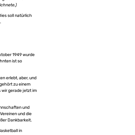
ichnete.)
es soll natürlich
.
Oktober 1949 wurde
hnten ist so
en erlebt, aber, und
s gehört zu einem
wir gerade jetzt im
annschaften und
Vereinen und die
oßer Dankbarkeit.
asketball in