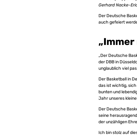
Gerhard Nacke-Eric
Der Deutsche Basket
auch gefeiert werde
„Immer 
„Der Deutsche Baske
der DBB in Düsseldo
unglaublich viel pass
Der Basketball in De
das ist wichtig, sic
bunten und lebendig
Jahr unseres kleine
Der Deutsche Baske
seine herausragend
der unzähligen Ehre
Ich bin stolz auf di