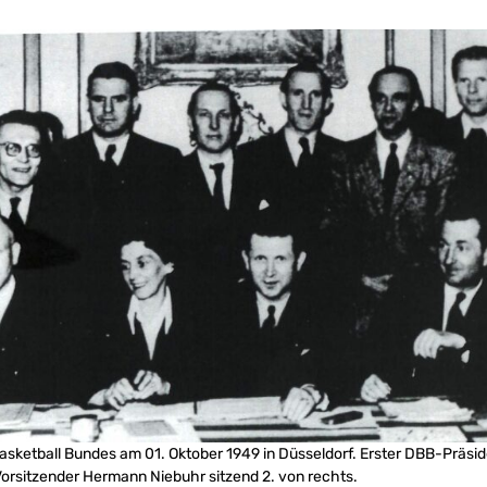
ketball Bundes am 01. Oktober 1949 in Düsseldorf. Erster DBB-Präside
 Vorsitzender Hermann Niebuhr sitzend 2. von rechts.