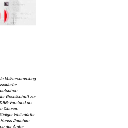
nde Vollversammlung
seldorfer
 deutschen
er Gesellschaft zur
m DBB-Vorstand an:
eo Clausen
Rüdiger Weitzdörfer
r. Hanss Joachim
ung der Ämter