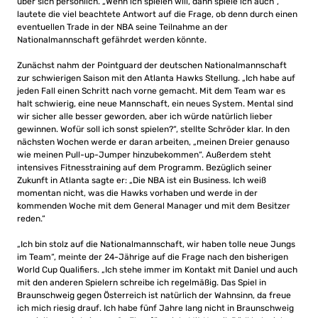
über sich persönlich. „Wenn ich spielen will, dann spiele ich auch“,
lautete die viel beachtete Antwort auf die Frage, ob denn durch einen
eventuellen Trade in der NBA seine Teilnahme an der
Nationalmannschaft gefährdet werden könnte.
Zunächst nahm der Pointguard der deutschen Nationalmannschaft
zur schwierigen Saison mit den Atlanta Hawks Stellung. „Ich habe auf
jeden Fall einen Schritt nach vorne gemacht. Mit dem Team war es
halt schwierig, eine neue Mannschaft, ein neues System. Mental sind
wir sicher alle besser geworden, aber ich würde natürlich lieber
gewinnen. Wofür soll ich sonst spielen?“, stellte Schröder klar. In den
nächsten Wochen werde er daran arbeiten, „meinen Dreier genauso
wie meinen Pull-up-Jumper hinzubekommen“. Außerdem steht
intensives Fitnesstraining auf dem Programm. Bezüglich seiner
Zukunft in Atlanta sagte er: „Die NBA ist ein Business. Ich weiß
momentan nicht, was die Hawks vorhaben und werde in der
kommenden Woche mit dem General Manager und mit dem Besitzer
reden.“
„Ich bin stolz auf die Nationalmannschaft, wir haben tolle neue Jungs
im Team“, meinte der 24-Jährige auf die Frage nach den bisherigen
World Cup Qualifiers. „Ich stehe immer im Kontakt mit Daniel und auch
mit den anderen Spielern schreibe ich regelmäßig. Das Spiel in
Braunschweig gegen Österreich ist natürlich der Wahnsinn, da freue
ich mich riesig drauf. Ich habe fünf Jahre lang nicht in Braunschweig