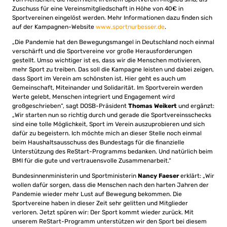
Zuschuss für eine Vereinsmitgliedschaft in Höhe von 40€ in
Sportvereinen eingelöst werden. Mehr Informationen dazu finden sich
auf der Kampagnen-Website
www.sportnurbesser.de
.
„Die Pandemie hat den Bewegungsmangel in Deutschland noch einmal
verschärft und die Sportvereine vor große Herausforderungen
gestellt. Umso wichtiger ist es, dass wir die Menschen motivieren,
mehr Sport zu treiben. Das soll die Kampagne leisten und dabei zeigen,
dass Sport im Verein am schönsten ist. Hier geht es auch um
Gemeinschaft, Miteinander und Solidarität. Im Sportverein werden
Werte gelebt, Menschen integriert und Engagement wird
großgeschrieben“, sagt DOSB-Präsident
Thomas Weikert
und ergänzt:
„Wir starten nun so richtig durch und gerade die Sportvereinsschecks
sind eine tolle Möglichkeit, Sport im Verein auszuprobieren und sich
dafür zu begeistern. Ich möchte mich an dieser Stelle noch einmal
beim Haushaltsausschuss des Bundestags für die finanzielle
Unterstützung des ReStart-Programms bedanken. Und natürlich beim
BMI für die gute und vertrauensvolle Zusammenarbeit.“
Bundesinnenministerin und Sportministerin
Nancy Faeser
erklärt: „Wir
wollen dafür sorgen, dass die Menschen nach den harten Jahren der
Pandemie wieder mehr Lust auf Bewegung bekommen. Die
Sportvereine haben in dieser Zeit sehr gelitten und Mitglieder
verloren. Jetzt spüren wir: Der Sport kommt wieder zurück. Mit
unserem ReStart-Programm unterstützen wir den Sport bei diesem