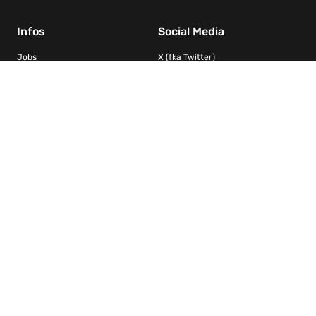
Infos
Social Media
Jobs
X (fka Twitter)
Kontakt
Facebook
Impressum
Instagram
Datenschutz
YouTube
Kooperationen/Ligen
FIBA Basketball-Weltverband
DRS – Deutscher Rollstuhlsportverband Basketball
Nachwuchs Basketball Bundesliga / Jugend Basketball Bundesliga
Weibliche Nachwuchs Basketball Bundesliga
Basketball Bundesliga Herren
2. Basketball Bundesliga Herren
Damen Basketball Bundesliga