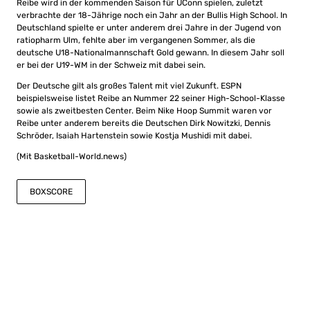
Reibe wird in der kommenden Saison für UConn spielen, zuletzt
verbrachte der 18-Jährige noch ein Jahr an der Bullis High School. In
Deutschland spielte er unter anderem drei Jahre in der Jugend von
ratiopharm Ulm, fehlte aber im vergangenen Sommer, als die
deutsche U18-Nationalmannschaft Gold gewann. In diesem Jahr soll
er bei der U19-WM in der Schweiz mit dabei sein.
Der Deutsche gilt als großes Talent mit viel Zukunft. ESPN
beispielsweise listet Reibe an Nummer 22 seiner High-School-Klasse
sowie als zweitbesten Center. Beim Nike Hoop Summit waren vor
Reibe unter anderem bereits die Deutschen Dirk Nowitzki, Dennis
Schröder, Isaiah Hartenstein sowie Kostja Mushidi mit dabei.
(Mit Basketball-World.news)
BOXSCORE