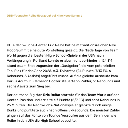
DBB-Youngster Reibe überzeugt bei Nike Hoop Summit
DBB-Nachwuchs-Center Eric Reibe hat beim traditionsreichen Nike
Hoop Summit eine gute Vorstellung gezeigt. Die Niederlage von Team
World gegen die besten High-School-Spielern der USA nach
Verlängerung in Portland konnte er aber nicht verhindern. 124:114
stand es am Ende zugunsten der „Gastgeber“, die vom potenziellen
Top-Pick für das Jahr 2026, A.J. Dybantsa (24 Punkte, 7/13 FG, 6
Rebounds, 5 Assists) angeführt wurde. Auf die gleiche Ausbeute kam
Darius Acuff Jr., Cameron Boozer steuerte 22 Zähler, 16 Rebounds und
sechs Assists zum Sieg bei.
Der deutsche Big Man
Eric Reibe
startete für das Team World auf der
Center-Position und erzielte elf Punkte (5/7 FG) und acht Rebounds in
25 Minuten. Der Nachwuchs-Nationalspieler glänzte durch einige
Dunks und punktete auch nach Offensiv-Rebounds. Die meisten Zähler
gingen auf das Konto von Tounde Yessoufou aus dem Benin, der wie
Reibe in den USA die High School besuchte.