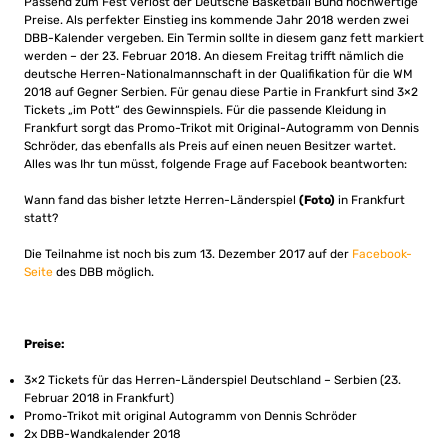
Passend zum Fest verlost der Deutsche Basketball Bund hochwertige
Preise. Als perfekter Einstieg ins kommende Jahr 2018 werden zwei
DBB-Kalender vergeben. Ein Termin sollte in diesem ganz fett markiert
werden – der 23. Februar 2018. An diesem Freitag trifft nämlich die
deutsche Herren-Nationalmannschaft in der Qualifikation für die WM
2018 auf Gegner Serbien. Für genau diese Partie in Frankfurt sind 3×2
Tickets „im Pott“ des Gewinnspiels. Für die passende Kleidung in
Frankfurt sorgt das Promo-Trikot mit Original-Autogramm von Dennis
Schröder, das ebenfalls als Preis auf einen neuen Besitzer wartet.
Alles was Ihr tun müsst, folgende Frage auf Facebook beantworten:
Wann fand das bisher letzte Herren-Länderspiel
(Foto)
in Frankfurt
statt?
Die Teilnahme ist noch bis zum 13. Dezember 2017 auf der
Facebook-
Seite
des DBB möglich.
Preise:
3×2 Tickets für das Herren-Länderspiel Deutschland – Serbien (23.
Februar 2018 in Frankfurt)
Promo-Trikot mit original Autogramm von Dennis Schröder
2x DBB-Wandkalender 2018