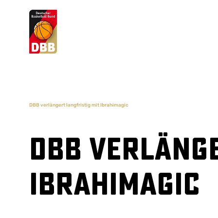
Suchvorschläge
Lorem Ipsum
Dolor Sit
Amet Valputo
DBB verlängert langfristig mit Ibrahimagic
DBB verlänge
Ibrahimagic