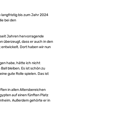
c
langfristig bis zum Jahr 2024
ie bei den
et seit Jahren hervorragende
von überzeugt, dass er auch in den
entwickelt. Dort haben wir nun
gen habe, hätte ich nicht
Ball bleiben. Es ist schön zu
ne gute Rolle spielen. Das ist
ten in allen Altersbereichen
ypten auf einen fünften Platz
rnheim. Außerdem gehörte er in