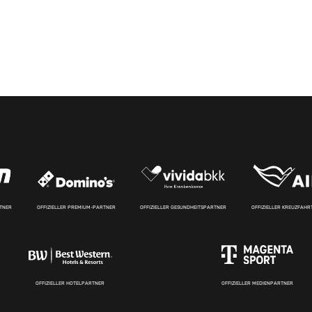
RTNER
OFFIZIELLER PREMIUM-PARTNER
OFFIZIELLER GESUNDHEITSPARTNER
OFFIZIELLER KREUZFAH
OFFIZIELLER HOTELPARTNER
OFFIZIELLER MEDIENPARTNER