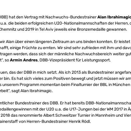
(DBB) hat den Vertrag mit Nachwuchs-Bundestrainer
Alan Ibrahimagi
 u.a. die beiden erfolgreichen U20-Nationalmannschaften der Herren, d
hemnitz und 2019 in Tel Aviv jeweils eine Bronzemedaille gewannen.
s wir Alan über einen längeren Zeitraum an uns binden konnten. Er leist
hafft, einige Früchte zu ernten. Wir sind sehr zufrieden mit ihm und da
ragen werden, dass sich der männliche Nachwuchsbereich weiter gut 
t“, so
Armin Andres
, DBB-Vizepräsident für Leistungssport.
uen, das der DBB in mich setzt. Als ich 2013 als Bundestrainer angefan
r bin. Es hat sich vieles zum Positiven bewegt und jetzt müssen wir am 
aus unserem Programm momentan beim Finalturnier der BBL in München ei
beit“, sagt Alan Ibrahimagic.
amtlicher Bundestrainer des DBB. Er hat bereits DBB-Nationalmannschaf
daillengewinnen mit der U20 u.a. die U17-Jungen bei der WM 2017 in Äg
 2018 das renommierte Albert Schweitzer Turnier in Mannheim und Vie
inerstaff von Herren-Bundestrainer Henrik Rödl.