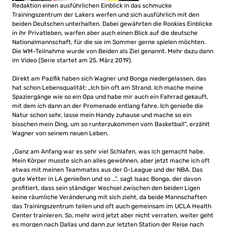
Redaktion einen ausführlichen Einblick in das schmucke
Trainingszentrum der Lakers werfen und sich ausführlich mit den
beiden Deutschen unterhalten. Dabei gewährten die Rookies Einblicke
in ihr Privatleben, warfen aber auch einen Blick auf die deutsche
Nationalmannschaft, für die sie im Sommer gerne spielen möchten.
Die WM-Teilnahme wurde von Beiden als Ziel genannt. Mehr dazu dann
im Video (Serie startet am 25. März 2019).
Direkt am Pazifik haben sich Wagner und Bonga niedergelassen, das
hat schon Lebensqualität: „Ich bin oft am Strand. Ich mache meine
Spaziergänge wie so ein Opa und habe mir auch ein Fahrrad gekauft,
mit dem ich dann an der Promenade entlang fahre. Ich genieße die
Natur schon sehr, lasse mein Handy zuhause und mache so ein
bisschen mein Ding, um so runterzukommen vom Basketball“, erzählt
Wagner von seinem neuen Leben.
„Ganz am Anfang war es sehr viel Schlafen, was ich gemacht habe.
Mein Körper musste sich an alles gewöhnen, aber jetzt mache ich oft
etwas mit meinen Teammates aus der G-League und der NBA. Das
gute Wetter in LA genießen und so …“, sagt Isaac Bonga, der davon
profitiert, dass sein ständiger Wechsel zwischen den beiden Ligen
keine räumliche Veränderung mit sich zieht, da beide Mannschaften
das Trainingszentrum teilen und oft auch gemeinsam im UCLA Health
Center trainieren. So, mehr wird jetzt aber nicht verraten, weiter geht
es morgen nach Dallas und dann zur letzten Station der Reise nach