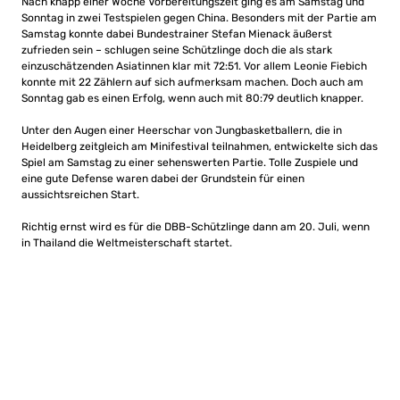
Nach knapp einer Woche Vorbereitungszeit ging es am Samstag und
Sonntag in zwei Testspielen gegen China. Besonders mit der Partie am
Samstag konnte dabei Bundestrainer Stefan Mienack äußerst
zufrieden sein – schlugen seine Schützlinge doch die als stark
einzuschätzenden Asiatinnen klar mit 72:51. Vor allem Leonie Fiebich
konnte mit 22 Zählern auf sich aufmerksam machen. Doch auch am
Sonntag gab es einen Erfolg, wenn auch mit 80:79 deutlich knapper.
Unter den Augen einer Heerschar von Jungbasketballern, die in
Heidelberg zeitgleich am Minifestival teilnahmen, entwickelte sich das
Spiel am Samstag zu einer sehenswerten Partie. Tolle Zuspiele und
eine gute Defense waren dabei der Grundstein für einen
aussichtsreichen Start.
Richtig ernst wird es für die DBB-Schützlinge dann am 20. Juli, wenn
in Thailand die Weltmeisterschaft startet.