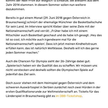
kommt der NBA-Profi auf lediglich 13 Einsätze, die allesamt aus dem
Jahr 2014 stammen. In diesem Sommer sollen nun weitere
dazukommen.
Bereits in gut einem Monat (29. Juni 2018 gegen Österreich in
Braunschweig) schnürt der ehemalige Münchner die Basketballschuhe
für sein Land. Im Interview spricht Kleber über seine Ziele mit der
Nationalmannschaft und verrät: „Früher habe ich mit einem
Mitschüler auch Basketball geschaut und da habe ich gesagt: ‚Hey das
ist so cool, ich möchte auch irgendwann mal für die
Nationalmannschaft spielen‘. Dass ich jetzt meinen Kindheitstraum
erfüllen kann, das ist natürlich Weltklasse. Deshalb will ich das gerne
jeden Sommer machen.“
Auch die Chancen für Olympia sieht der 26-Jährige dabei gut:
„Spielerisch haben wir die Qualität das zu schaffen. Wir müssen uns
nicht verstecken und deshalb sollten die Olympischen Spiele auf
jedenfall das Ziel sein.
Doch zuvor stehen mit dem Heimspiel gegen Österreich und dem
schweren Auswärtsspiel in Serbien zunächst noch zwei Hürden in der
ersten Qualifikationsrunde zur Weltmeisterschaft an. Tickets für das
Länderspiel in Braunschweig gibt es
im DBB-Ticketshop
.