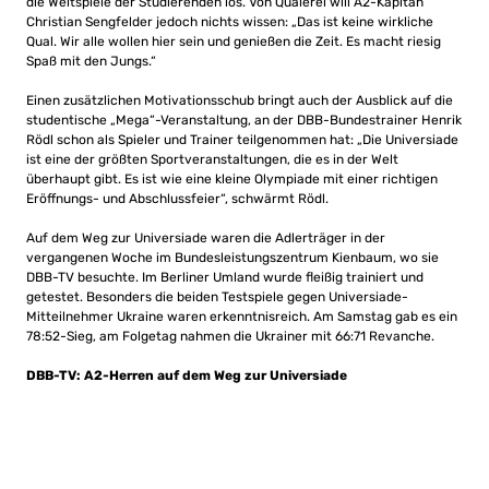
die Weltspiele der Studierenden los. Von Quälerei will A2-Kapitän
Christian Sengfelder jedoch nichts wissen: „Das ist keine wirkliche
Qual. Wir alle wollen hier sein und genießen die Zeit. Es macht riesig
Spaß mit den Jungs.“
Einen zusätzlichen Motivationsschub bringt auch der Ausblick auf die
studentische „Mega“-Veranstaltung, an der DBB-Bundestrainer Henrik
Rödl schon als Spieler und Trainer teilgenommen hat: „Die Universiade
ist eine der größten Sportveranstaltungen, die es in der Welt
überhaupt gibt. Es ist wie eine kleine Olympiade mit einer richtigen
Eröffnungs- und Abschlussfeier“, schwärmt Rödl.
Auf dem Weg zur Universiade waren die Adlerträger in der
vergangenen Woche im Bundesleistungszentrum Kienbaum, wo sie
DBB-TV besuchte. Im Berliner Umland wurde fleißig trainiert und
getestet. Besonders die beiden Testspiele gegen Universiade-
Mitteilnehmer Ukraine waren erkenntnisreich. Am Samstag gab es ein
78:52-Sieg, am Folgetag nahmen die Ukrainer mit 66:71 Revanche.
DBB-TV: A2-Herren auf dem Weg zur Universiade