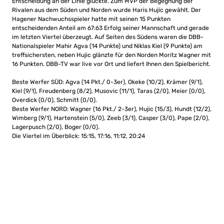
Entscheidung an der Linie glückte. Zum MVP der Begegnung der
Rivalen aus dem Süden und Norden wurde Haris Hujic gewählt. Der
Hagener Nachwuchsspieler hatte mit seinen 15 Punkten
entscheidenden Anteil am 67:63 Erfolg seiner Mannschaft und gerade
im letzten Viertel überzeugt. Auf Seiten des Südens waren die DBB-
Nationalspieler Mahir Agva (14 Punkte) und Niklas Kiel (9 Punkte) am
treffsichersten, neben Hujic glänzte für den Norden Moritz Wagner mit
16 Punkten. DBB-TV war live vor Ort und liefert Ihnen den Spielbericht.
Beste Werfer SÜD: Agva (14 Pkt./ 0-3er), Okeke (10/2), Krämer (9/1),
Kiel (9/1), Freudenberg (8/2), Musovic (11/1), Taras (2/0), Meier (0/0),
Overdick (0/0), Schmitt (0/0).
Beste Werfer NORD: Wagner (16 Pkt./ 2-3er), Hujic (15/3), Hundt (12/2),
Wimberg (9/1), Hartenstein (5/0), Zeeb (3/1), Casper (3/0), Pape (2/0),
Lagerpusch (2/0), Boger (0/0).
Die Viertel im Überblick: 15:15, 17:16, 11:12, 20:24