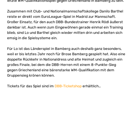
letzte WM-Qualifikationsspiel gegen Griechenland in Bamberg zu sein.
Zusammen mit Club- und Nationalmannschaftskollege Danilo Barthel
reiste er direkt vom EuroLeague-Spiel in Madrid zur Mannschaft.
Großer Einsatz, für den auch DBB-Bundestrainer Henrik Rödl äußerst
dankbar ist. Auch wenn zum Eingewöhnen gerade einmal ein Training
blieb, sind Lo und Barthel gleich wieder mitten drin und arbeiten sich
emsig in die Spielsysteme ein.
Für Lo ist das Länderspiel in Bamberg auch deshalb ganz besonders,
weil er bis letztes Jahr noch für Brose Bamberg gespielt hat. Also eine
doppelte Rückkehr in Nationaldress und alte Heimat und zugleich ein
großes Finale, bei dem die DBB-Herren mit einem 8-Punkte-Sieg
gegen Griechenland eine bärenstarke WM-Qualifikation mit dem
Gruppensieg krönen können.
Tickets für das Spiel sind im
DBB-Ticketshop
erhältlich…