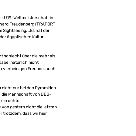
der U19-Weltmeisterschaft in
Richard Freudenberg (FRAPORT
m Sightseeing. „Es hat der
der ägyptischen Kultur
cht schlecht über die mehr als
abei natürlich nicht
h vierbeinigen Freunde, auch
m nicht nur bei den Pyramiden
ch die Mannschaft von DBB-
 ein echter
 von gestern nicht die letzten
r trotzdem, dass wir hier