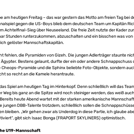
be am heutigen Freitag – das war gestern das Motto am freien Tag bei 
lfinalspiel gegen die US-Boys blieb dem deutschen Team um Kapitän 
 Achtelfinal-Sieg über Neuseeland. Die freie Zeit nutzte der Kader zu
paar Stunden runterzukommen, abzuschalten und ein bisschen was von 
lich gelöster Mannschaftskapitän.
icht fehlen, die Pyramiden von Gizeh. Die jungen Adlerträger staunte ni
Ägypter. Bestens gelaunt, durfte der ein oder andere Schnappschuss d
ie Cheops-Pyramide und die Sphinx beliebte Foto-Objekte, sondern auc
cht so recht an die Kamele herantraute.
as Spiel am heutigen Tag im Hinterkopf. Denn schließlich will das Tea
 Weg bis ganz an die Spitze wird noch steiniger werden, das weiß au
 Bereits heute Abend wartet mit der starken amerikanische Mannschaft
ie jungen DBB-Talente trotzdem, schließlich sollen die Schnappschüsse
n bleiben. „Wir gehen zwar als Underdog in diese Partie, ich glaube abe
tiviert“, gibt sich Isaac Bonga (FRAPORT SKYLINERS) optimistisch.
sche U19-Mannschaft