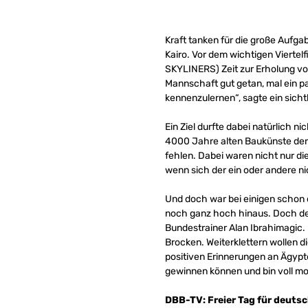
Kraft tanken für die große Aufga
Kairo. Vor dem wichtigen Vierte
SKYLINERS) Zeit zur Erholung vom
Mannschaft gut getan, mal ein 
kennenzulernen“, sagte ein sicht
Ein Ziel durfte dabei natürlich n
4000 Jahre alten Baukünste der 
fehlen. Dabei waren nicht nur d
wenn sich der ein oder andere ni
Und doch war bei einigen schon d
noch ganz hoch hinaus. Doch der
Bundestrainer Alan Ibrahimagic.
Brocken. Weiterklettern wollen d
positiven Erinnerungen an Ägypte
gewinnen können und bin voll mo
DBB-TV: Freier Tag für deut