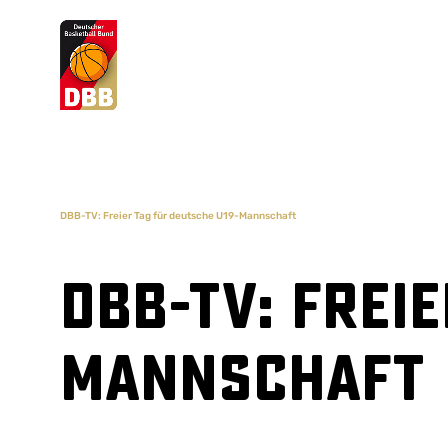
Suchvorschläge
Lorem Ipsum
Dolor Sit
Amet Valputo
DBB-TV: Freier Tag für deutsche U19-Mannschaft
DBB-TV: Frei
Mannschaft