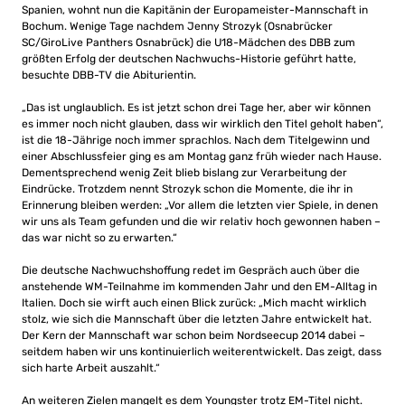
Spanien, wohnt nun die Kapitänin der Europameister-Mannschaft in
Bochum. Wenige Tage nachdem Jenny Strozyk (Osnabrücker
SC/GiroLive Panthers Osnabrück) die U18-Mädchen des DBB zum
größten Erfolg der deutschen Nachwuchs-Historie geführt hatte,
besuchte DBB-TV die Abiturientin.
„Das ist unglaublich. Es ist jetzt schon drei Tage her, aber wir können
es immer noch nicht glauben, dass wir wirklich den Titel geholt haben“,
ist die 18-Jährige noch immer sprachlos. Nach dem Titelgewinn und
einer Abschlussfeier ging es am Montag ganz früh wieder nach Hause.
Dementsprechend wenig Zeit blieb bislang zur Verarbeitung der
Eindrücke. Trotzdem nennt Strozyk schon die Momente, die ihr in
Erinnerung bleiben werden: „Vor allem die letzten vier Spiele, in denen
wir uns als Team gefunden und die wir relativ hoch gewonnen haben –
das war nicht so zu erwarten.“
Die deutsche Nachwuchshoffung redet im Gespräch auch über die
anstehende WM-Teilnahme im kommenden Jahr und den EM-Alltag in
Italien. Doch sie wirft auch einen Blick zurück: „Mich macht wirklich
stolz, wie sich die Mannschaft über die letzten Jahre entwickelt hat.
Der Kern der Mannschaft war schon beim Nordseecup 2014 dabei –
seitdem haben wir uns kontinuierlich weiterentwickelt. Das zeigt, dass
sich harte Arbeit auszahlt.“
An weiteren Zielen mangelt es dem Youngster trotz EM-Titel nicht.