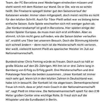
Team, der FC Barcelona zwei Niederlagen einstecken müssen und
steht somit mit dem Rücken zur Wand. Do or Die, wie es so schön
heißt. Die Finalserie spiegelt bisher gut den Saisonverlauf der
Katalanen wieder. Immer oben mitgespielt, doch meist reichte es nicht
für den letzten Schritt. Auch für Tibor Pleiß selbst war es bislang keine
einfache Saison. Gute Spiele wechselten sich mit weniger guten ab.
„Der Konkurrenzkampf ist groß in Barcelona. Hier spielen einige der
besten Spieler Europas, da muss man sich erst einfinden. Aber es
stimmt, ich bin nicht ganz zufrieden, wie die Saison bisher verlaufen
ist“, erzählt uns Tibor bei unserem Besuch. Doch die Stimmung könnte
sich schnell ändern – denn noch ist die Meisterschaft nicht verloren.
Wer weiß, vielleicht kommt Pleiß als spanischer Meister im Juli zur
Nationalmannschaft.
Bundestrainer Chris Feming würde es freuen. Doch auch so hält er
große Stücke auf den 25-Jährigen. Mit ihm ist er drei Jahre lang in
Bamberg von Erfolg zu Erfolg geeilt. Drei Meisterschaften und drei
Pokalsiege feierten die beiden zusammen. „Unser Kontakt ist immer
noch sehr gut. Wenn ich in den letzten Jahren in Deutschland war,
habe ich in besucht. Der Kontakt ist nie abgerissen. Dementsprechend
freue ich mich, dass er jetzt mein Coach in der Nationalmannschaft
ist“, sagt Pleiß im Interview. Die Nationalmannschaft spielt für den 2.18
Meter großen Center eine wichtige Rolle. Er freut sich auf die
Mitspieler und die EuroBasket in Berlin.