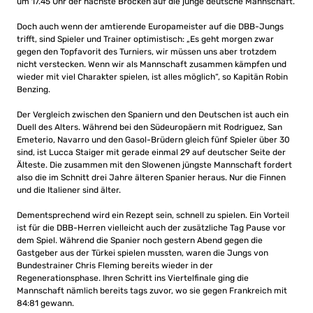
um 17.45 Uhr der nächste Brocken auf die junge deutsche Mannschaft.
Doch auch wenn der amtierende Europameister auf die DBB-Jungs
trifft, sind Spieler und Trainer optimistisch: „Es geht morgen zwar
gegen den Topfavorit des Turniers, wir müssen uns aber trotzdem
nicht verstecken. Wenn wir als Mannschaft zusammen kämpfen und
wieder mit viel Charakter spielen, ist alles möglich“, so Kapitän Robin
Benzing.
Der Vergleich zwischen den Spaniern und den Deutschen ist auch ein
Duell des Alters. Während bei den Südeuropäern mit Rodriguez, San
Emeterio, Navarro und den Gasol-Brüdern gleich fünf Spieler über 30
sind, ist Lucca Staiger mit gerade einmal 29 auf deutscher Seite der
Älteste. Die zusammen mit den Slowenen jüngste Mannschaft fordert
also die im Schnitt drei Jahre älteren Spanier heraus. Nur die Finnen
und die Italiener sind älter.
Dementsprechend wird ein Rezept sein, schnell zu spielen. Ein Vorteil
ist für die DBB-Herren vielleicht auch der zusätzliche Tag Pause vor
dem Spiel. Während die Spanier noch gestern Abend gegen die
Gastgeber aus der Türkei spielen mussten, waren die Jungs von
Bundestrainer Chris Fleming bereits wieder in der
Regenerationsphase. Ihren Schritt ins Viertelfinale ging die
Mannschaft nämlich bereits tags zuvor, wo sie gegen Frankreich mit
84:81 gewann.