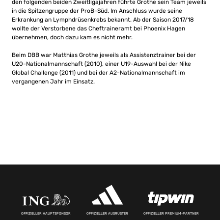
den folgenden beiden Zweitligajahren führte Grothe sein Team jeweils
in die Spitzengruppe der ProB-Süd. Im Anschluss wurde seine
Erkrankung an Lymphdrüsenkrebs bekannt. Ab der Saison 2017/18
wollte der Verstorbene das Cheftraineramt bei Phoenix Hagen
übernehmen, doch dazu kam es nicht mehr.
Beim DBB war Matthias Grothe jeweils als Assistenztrainer bei der
U20-Nationalmannschaft (2010), einer U19-Auswahl bei der Nike
Global Challenge (2011) und bei der A2-Nationalmannschaft im
vergangenen Jahr im Einsatz.
OFFIZIELLER HAUPTSPONSOR
OFFIZIELLER AUSRÜSTER
OFFIZIELLER PREMIUM-PARTNER