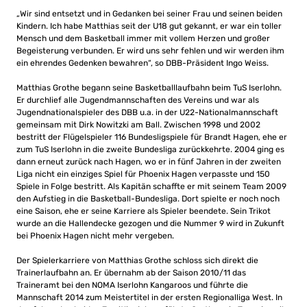
„Wir sind entsetzt und in Gedanken bei seiner Frau und seinen beiden
Kindern. Ich habe Matthias seit der U18 gut gekannt, er war ein toller
Mensch und dem Basketball immer mit vollem Herzen und großer
Begeisterung verbunden. Er wird uns sehr fehlen und wir werden ihm
ein ehrendes Gedenken bewahren“, so DBB-Präsident Ingo Weiss.
Matthias Grothe begann seine Basketballlaufbahn beim TuS Iserlohn.
Er durchlief alle Jugendmannschaften des Vereins und war als
Jugendnationalspieler des DBB u.a. in der U22-Nationalmannschaft
gemeinsam mit Dirk Nowitzki am Ball. Zwischen 1998 und 2002
bestritt der Flügelspieler 116 Bundesligspiele für Brandt Hagen, ehe er
zum TuS Iserlohn in die zweite Bundesliga zurückkehrte. 2004 ging es
dann erneut zurück nach Hagen, wo er in fünf Jahren in der zweiten
Liga nicht ein einziges Spiel für Phoenix Hagen verpasste und 150
Spiele in Folge bestritt. Als Kapitän schaffte er mit seinem Team 2009
den Aufstieg in die Basketball-Bundesliga. Dort spielte er noch noch
eine Saison, ehe er seine Karriere als Spieler beendete. Sein Trikot
wurde an die Hallendecke gezogen und die Nummer 9 wird in Zukunft
bei Phoenix Hagen nicht mehr vergeben.
Der Spielerkarriere von Matthias Grothe schloss sich direkt die
Trainerlaufbahn an. Er übernahm ab der Saison 2010/11 das
Traineramt bei den NOMA Iserlohn Kangaroos und führte die
Mannschaft 2014 zum Meistertitel in der ersten Regionalliga West. In